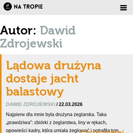
Zmi
Autor:
Dawid
nawi
Zdrojewski
Lądowa drużyna
dostaje jacht
balastowy
DAWID ZDROJEWSKI
/ 22.03.2026
Najpierw dla mnie była drużyna żeglarska. Taka
„prawdziwa”: zbiórki z żeglarstwa, liny w rękach,
opowieści kadry, która umiała żeglować i potrafiła tym
Czytaj więcej