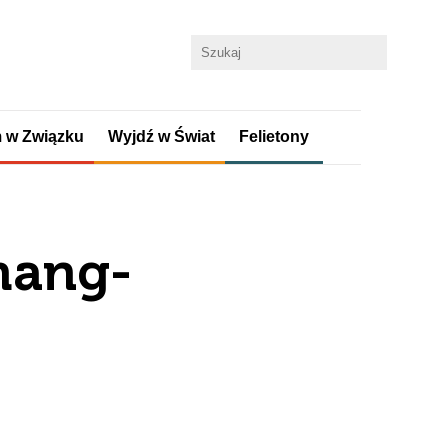
 w Związku
Wyjdź w Świat
Felietony
hang-