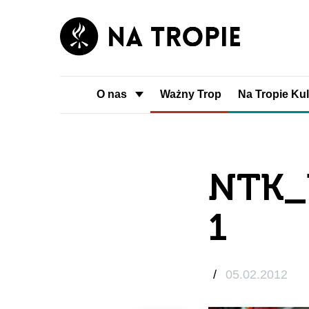
O nas
Ważny Trop
Na Tropie Kul
NTK_
1
/
05.02.2012