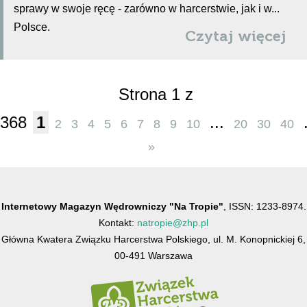
sprawy w swoje ręcę - zarówno w harcerstwie, jak i w...
Polsce.
Czytaj więcej
Strona 1 z
368
1
...
2
3
4
5
6
7
8
9
10
20
30
40
»
Internetowy Magazyn Wędrowniczy "Na Tropie"
, ISSN: 1233-8974.
Kontakt:
natropie@zhp.pl
Główna Kwatera Związku Harcerstwa Polskiego, ul. M. Konopnickiej 6,
00-491 Warszawa