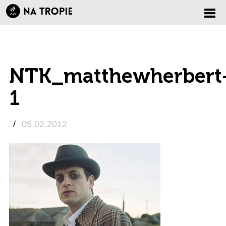
Zmi
nawi
NTK_matthewherbert
1
/
05.02.2012