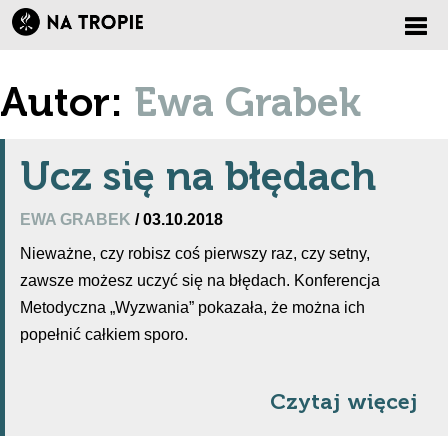
Zmi
Autor:
Ewa Grabek
nawi
Ucz się na błędach
EWA GRABEK
/ 03.10.2018
Nieważne, czy robisz coś pierwszy raz, czy setny,
zawsze możesz uczyć się na błędach. Konferencja
Metodyczna „Wyzwania” pokazała, że można ich
popełnić całkiem sporo.
Czytaj więcej