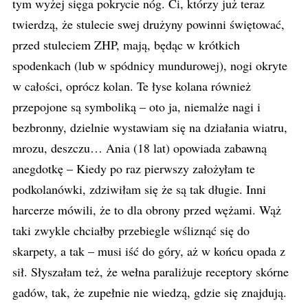
tym wyżej sięga pokrycie nóg. Ci, którzy już teraz
twierdzą, że stulecie swej drużyny powinni świętować,
przed stuleciem ZHP, mają, będąc w krótkich
spodenkach (lub w spódnicy mundurowej), nogi okryte
w całości, oprócz kolan. Te łyse kolana również
przepojone są symboliką – oto ja, niemalże nagi i
bezbronny, dzielnie wystawiam się na działania wiatru,
mrozu, deszczu… Ania (18 lat) opowiada zabawną
anegdotkę – Kiedy po raz pierwszy założyłam te
podkolanówki, zdziwiłam się że są tak długie. Inni
harcerze mówili, że to dla obrony przed wężami. Wąż
taki zwykle chciałby przebiegle wśliznąć się do
skarpety, a tak – musi iść do góry, aż w końcu opada z
sił. Słyszałam też, że wełna paraliżuje receptory skórne
gadów, tak, że zupełnie nie wiedzą, gdzie się znajdują.