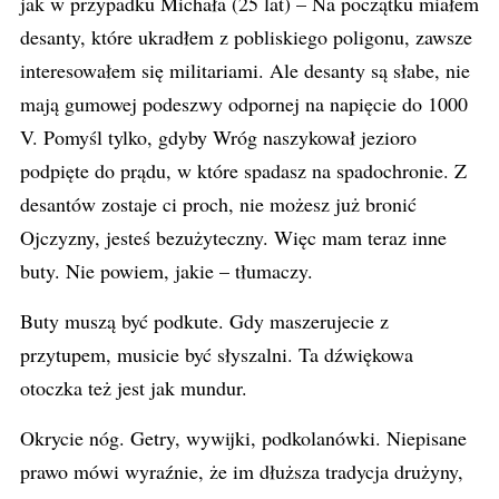
jak w przypadku Michała (25 lat) – Na początku miałem
desanty, które ukradłem z pobliskiego poligonu, zawsze
interesowałem się militariami. Ale desanty są słabe, nie
mają gumowej podeszwy odpornej na napięcie do 1000
V. Pomyśl tylko, gdyby Wróg naszykował jezioro
podpięte do prądu, w które spadasz na spadochronie. Z
desantów zostaje ci proch, nie możesz już bronić
Ojczyzny, jesteś bezużyteczny. Więc mam teraz inne
buty. Nie powiem, jakie – tłumaczy.
Buty muszą być podkute. Gdy maszerujecie z
przytupem, musicie być słyszalni. Ta dźwiękowa
otoczka też jest jak mundur.
Okrycie nóg. Getry, wywijki, podkolanówki. Niepisane
prawo mówi wyraźnie, że im dłuższa tradycja drużyny,