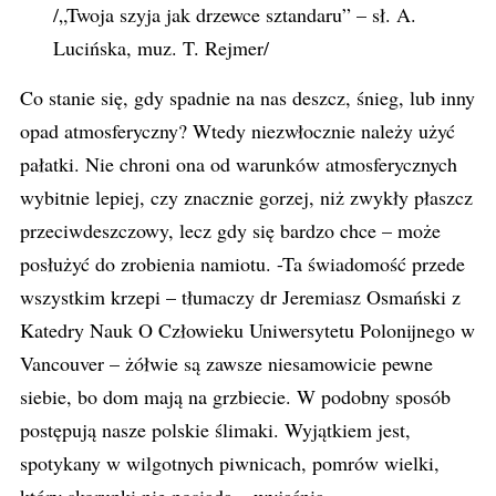
/„Twoja szyja jak drzewce sztandaru” – sł. A.
Lucińska, muz. T. Rejmer/
Co stanie się, gdy spadnie na nas deszcz, śnieg, lub inny
opad atmosferyczny? Wtedy niezwłocznie należy użyć
pałatki. Nie chroni ona od warunków atmosferycznych
wybitnie lepiej, czy znacznie gorzej, niż zwykły płaszcz
przeciwdeszczowy, lecz gdy się bardzo chce – może
posłużyć do zrobienia namiotu. -Ta świadomość przede
wszystkim krzepi – tłumaczy dr Jeremiasz Osmański z
Katedry Nauk O Człowieku Uniwersytetu Polonijnego w
Vancouver – żółwie są zawsze niesamowicie pewne
siebie, bo dom mają na grzbiecie. W podobny sposób
postępują nasze polskie ślimaki. Wyjątkiem jest,
spotykany w wilgotnych piwnicach, pomrów wielki,