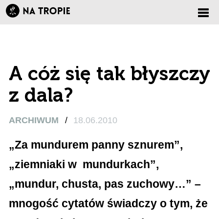
Zmi
nawi
A cóż się tak błyszczy
z dala?
ARCHIWUM
/
18.06.2010
„Za mundurem panny sznurem”,
„ziemniaki w mundurkach”,
„mundur, chusta, pas zuchowy…” –
mnogość cytatów świadczy o tym, że