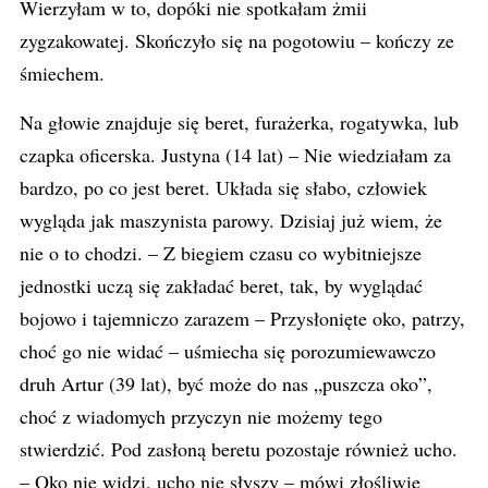
Wierzyłam w to, dopóki nie spotkałam żmii
zygzakowatej. Skończyło się na pogotowiu – kończy ze
śmiechem.
Na głowie znajduje się beret, furażerka, rogatywka, lub
czapka oficerska. Justyna (14 lat) – Nie wiedziałam za
bardzo, po co jest beret. Układa się słabo, człowiek
wygląda jak maszynista parowy. Dzisiaj już wiem, że
nie o to chodzi. – Z biegiem czasu co wybitniejsze
jednostki uczą się zakładać beret, tak, by wyglądać
bojowo i tajemniczo zarazem – Przysłonięte oko, patrzy,
choć go nie widać – uśmiecha się porozumiewawczo
druh Artur (39 lat), być może do nas „puszcza oko”,
choć z wiadomych przyczyn nie możemy tego
stwierdzić. Pod zasłoną beretu pozostaje również ucho.
– Oko nie widzi, ucho nie słyszy – mówi złośliwie