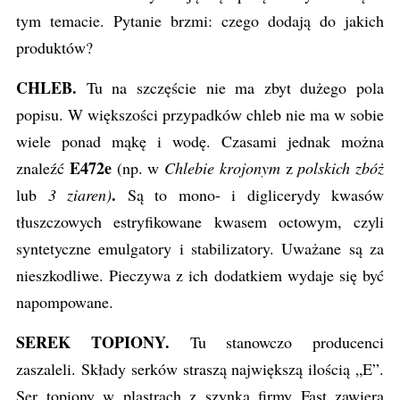
tym temacie. Pytanie brzmi: czego dodają do jakich
produktów?
CHLEB.
Tu na szczęście nie ma zbyt dużego pola
popisu. W większości przypadków chleb nie ma w sobie
wiele ponad mąkę i wodę. Czasami jednak można
E472e
znaleźć
(np. w
Chlebie krojonym
z
polskich zbóż
.
lub
3 ziaren)
Są to mono- i diglicerydy kwasów
tłuszczowych estryfikowane kwasem octowym, czyli
syntetyczne emulgatory i stabilizatory. Uważane są za
nieszkodliwe. Pieczywa z ich dodatkiem wydaje się być
napompowane.
SEREK TOPIONY.
Tu stanowczo producenci
zaszaleli. Składy serków straszą największą ilością „E”.
Ser topiony w plastrach z szynką firmy Fast zawiera