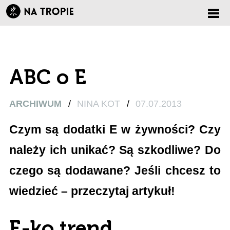
Zmi
nawi
ABC o E
ARCHIWUM
/
NINA KOT
/
07.07.2013
Czym są dodatki E w żywności? Czy
należy ich unikać? Są szkodliwe? Do
czego są dodawane? Jeśli chcesz to
wiedzieć – przeczytaj artykuł!
E-ko trend