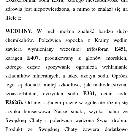
zdrowia jest niepotwierdzona, a mimo to znalazł się na
liście E.
WĘDLINY.
W nich można znaleźć bardzo dużo
chemikaliów. Polędwica sopocka z Krainy wędlin
E451
zawiera wymieniany wcześniej trifosforan
,
E407
karagen
,
produkowany z glonów morskich,
którego częste spożywanie ogranicza wchłanianie
składników mineralnych, a także azotyn sodu. Oprócz
tego są dodatki mniej szkodliwe, jak maltodekstryna,
E331,
izoaskorbinian, cytrynian sodu
octan sodu
E262(i).
Od niej składem prawie w ogóle nie różnią się
szynka konserwowa Nasze smaki, szynka babci ze
Swojskiej Chaty i polędwica wędzona Świat drobiu.
Produkt ze Swojskiej Chaty zawiera dodatkowo