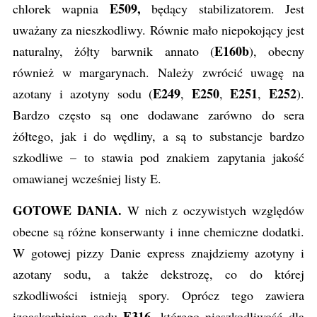
E509,
chlorek wapnia
będący stabilizatorem. Jest
uważany za nieszkodliwy. Równie mało niepokojący jest
E160b
naturalny, żółty barwnik annato (
), obecny
również w margarynach. Należy zwrócić uwagę na
E249
E250
E251
E252
azotany i azotyny sodu (
,
,
,
).
Bardzo często są one dodawane zarówno do sera
żółtego, jak i do wędliny, a są to substancje bardzo
szkodliwe – to stawia pod znakiem zapytania jakość
omawianej wcześniej listy E.
GOTOWE DANIA.
W nich z oczywistych względów
obecne są różne konserwanty i inne chemiczne dodatki.
W gotowej pizzy Danie express znajdziemy azotyny i
azotany sodu, a także dekstrozę, co do której
szkodliwości istnieją spory. Oprócz tego zawiera
E316
izoaskorbinian sodu
,
którego nieszkodliwość dla