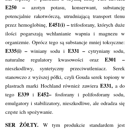
E250 –
azotyn potasu, konserwant, substancję
potencjalnie rakotwórczą, utrudniającą transport tlenu
E451(i) –
przez hemoglobinę,
trifosforany, których duże
ilości pogarszają wchłanianie wapnia i magnezu w
organizmie. Oprócz tego są substancje mniej toksyczne:
E335(i) –
E331 –
winiany sodu i
cytryniany sodu,
E301 –
naturalne regulatory kwasowości
oraz
nieszkodliwy, syntetyczny przeciwutleniacz. Serek
stanowczo z wyższej półki, czyli Gouda serek topiony w
E331,
plastrach marki Hochland również zawiera
a do
E339
E452–
tego
i
fosforany i polifosforany sodu,
emulgatory i stabilizatory, nieszkodliwe, ale odradza się
częste ich spożywanie.
SER ŻÓŁTY.
W tym produkcie standardem jest