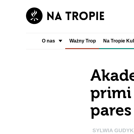
O nas
Ważny Trop
Na Tropie Kul
Akad
primi
pares
SYLWIA GUDY