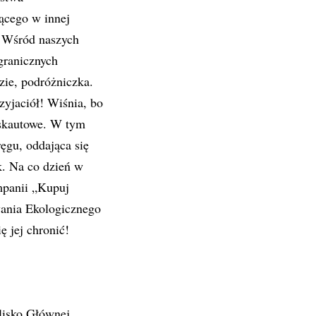
ącego w innej
u! Wśród naszych
granicznych
ie, podróżniczka.
zyjaciół! Wiśnia, bo
 skautowe. W tym
ęgu, oddająca się
k. Na co dzień w
mpanii „Kupuj
wania Ekologicznego
ę jej chronić!
lisko Głównej