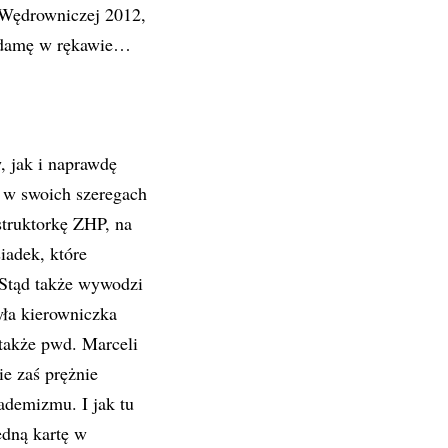
Wędrowniczej 2012,
e damę w rękawie…
 jak i naprawdę
 w swoich szeregach
struktorkę ZHP, na
iadek, które
 Stąd także wywodzi
yła kierowniczka
także pwd. Marceli
e zaś prężnie
ademizmu. I jak tu
edną kartę w