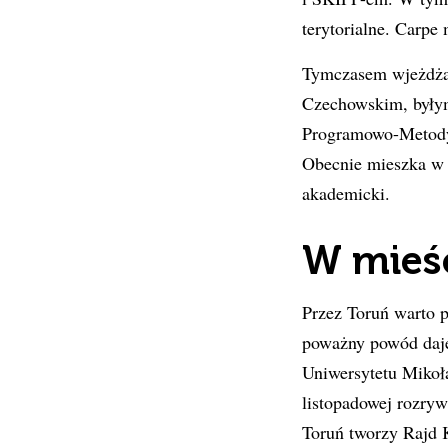
terytorialne. Carpe
Tymczasem wjeżdżam
Czechowskim, byłym
Programowo-Metody
Obecnie mieszka w 
akademicki.
W mieś
Przez Toruń warto p
poważny powód daje
Uniwersytetu Mikoł
listopadowej rozry
Toruń tworzy Rajd K