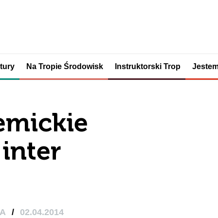
tury
Na Tropie Środowisk
Instruktorski Trop
Jestem
emickie
 inter
KA
/
02.04.2014