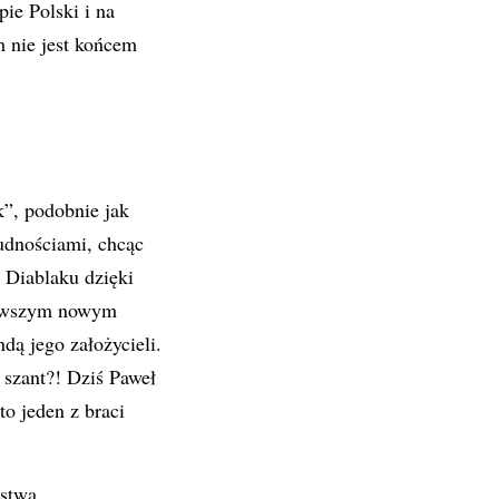
ie Polski i na
 nie jest końcem
”, podobnie jak
udnościami, chcąc
 Diablaku dzięki
ierwszym nowym
dą jego założycieli.
 szant?! Dziś Paweł
to jeden z braci
rstwa