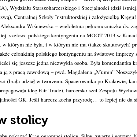
, Wydziału Starszoharcerskiego i Specjalności (dziś istniej
azwą), Centralnej Szkoły Instruktorskiej i założycielkę Kręg
. Aleksandra Wiśniewska – wieloletnia pełnomocniczka ds. za
ej, szefowa polskiego kontyngentu na MOOT 2013 w Kanadz
, w którym nie była, i w którym nie ma (także skautowych) pr
 także członkinią polskiego kontyngentu na światowe imprezy
ści się jeszcze jedna niezwykła osoba. Była komendantka kr
ząca ją z pracą zawodową – pwd. Magdalena „Mumin” Noszczy
ieci (brała udział w tworzeniu Spacerownika po Krakowie, ka
propagowała ideę Fair Trade), harcersko szef Zespołu Wycho
alności GK. Jeśli harcerz kocha przyrodę… to lepiej nie da si
w stolicy
by pokazać Krąg ogromnej stolicy. Silny, zwarty i gotowy, b