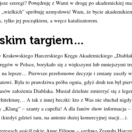
jsze szeregi? Powędruję z Wami w drogę po akademickiej map
h „wielkich” spróbuję uzmysłowić Wam, że bycie akademikiem
, tylko jej początkiem, a wręcz katalizatorem.
skim targiem…
 Krakowskiego Harcerskiego Kręgu Akademickiego „Diablak
ręgów w Polsce, borykało się z większymi lub mniejszymi tr
na lepsze… Pierwsze przełomowe decyzje i zmiany zaszły w
atowi. Była to prawdziwa próba ognia, gdyż druh ten był p
ów założenia Diablaka. Musiał dzielnie zmierzyć się z legen
hitekturę… A tak z innej beczki: kto z Was nie słuchał nigdy
y „Klang” – szanty a capella! A dla fanów show informacja – 
(kiedyś gdzieś tam, na antenie dużej komercyjnej stacji…).
zeregach gościł także Annę Filipow – szefową Zespołu Harce