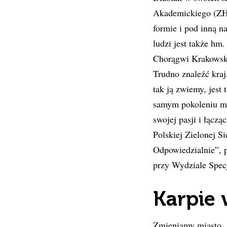
Akademickiego (ZHA)
formie i pod inną n
ludzi jest także hm
Chorągwi Krakowski
Trudno znaleźć kraj
tak ją zwiemy, jest
samym pokoleniu mie
swojej pasji i łąc
Polskiej Zielonej S
Odpowiedzialnie”, 
przy Wydziale Specj
Karpie 
Zmieniamy miasto, a