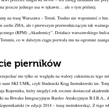
 ma jeszcze jednego asa w rękawie… ale o tym później.
y na trasę Warszawa – Toruń. Trudno nie wspomnieć o hm.
 szefie ZHA, ale i pierwszym przewodniczącym tak ważnego
cznego (RPM) „Akademicy”. Działacz warszawskiego hufca,
Toruniu, co w dalszym ciągu pozwala mu na ogromne zaang
cie pierników
rzejechać nie tylko ze względu na walory cukiernicze tego m
 nam SKI UMK, czyli Studencki Krąg Instruktorski im. Tony
aja Kopernika, który niegdyś rok rocznie dostarczał akadem
wki na Biwaku Integracyjnym Bardzo Atrakcyjnym B.I.B.A., 
opernikański (w edycji 2014 – trasę instruktorską). Z tego w