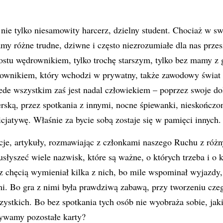
nie tylko niesamowity harcerz, dzielny student. Chociaż w sw
my różne trudne, dziwne i często niezrozumiałe dla nas przes
rostu wędrownikiem, tylko trochę starszym, tylko bez mamy 
ownikiem, który wchodzi w prywatny, także zawodowy świat 
zede wszystkim zaś jest nadal człowiekiem – poprzez swoje do
rską, przez spotkania z innymi, nocne śpiewanki, nieskończ
icjatywę. Właśnie za bycie sobą zostaje się w pamięci innych.
je, artykuły, rozmawiając z członkami naszego Ruchu z róż
usłyszeć wiele nazwisk, które są ważne, o których trzeba i o 
chęcią wymieniał kilka z nich, bo mile wspominał wyjazdy, 
i. Bo gra z nimi była prawdziwą zabawą, przy tworzeniu cze
ystkich. Bo bez spotkania tych osób nie wyobraża sobie, ja
rywamy pozostałe karty?