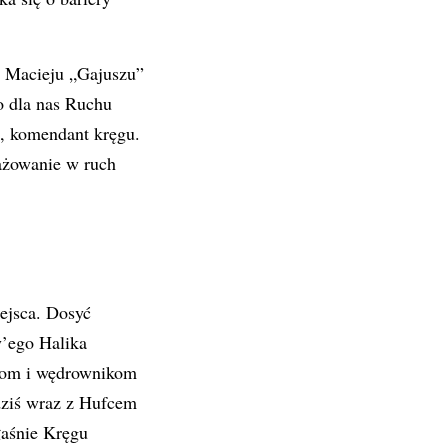
 Macieju „Gajuszu”
 dla nas Ruchu
 komendant kręgu.
ażowanie w ruch
iejsca. Dosyć
’ego Halika
ikom i wędrownikom
dziś wraz z Hufcem
łaśnie Kręgu