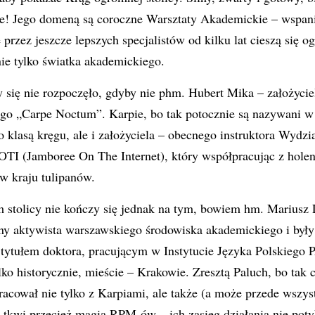
e! Jego domeną są coroczne Warsztaty Akademickie – wspania
 przez jeszcze lepszych specjalistów od kilku lat cieszą się
ie tylko światka akademickiego.
y się nie rozpoczęło, gdyby nie phm. Hubert Mika – założyc
o „Carpe Noctum”. Karpie, bo tak potocznie są nazywani w
ko klasą kręgu, ale i założyciela – obecnego instruktora Wydz
OTI (Jamboree On The Internet), który współpracując z hole
w kraju tulipanów.
 stolicy nie kończy się jednak na tym, bowiem hm. Mariusz 
ny aktywista warszawskiego środowiska akademickiego i były
z tytułem doktora, pracującym w Instytucie Języka Polskiego
lko historycznie, mieście – Krakowie. Zresztą Paluch, bo tak 
acował nie tylko z Karpiami, ale także (a może przede wszys
kwi przecież magia RPM-ów – ich zasięg działania nie potyk