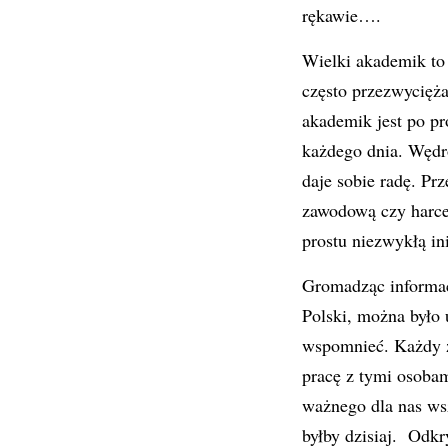
rękawie….
Wielki akademik to 
często przezwycięża
akademik jest po p
każdego dnia. Wędr
daje sobie radę. Pr
zawodową czy harce
prostu niezwykłą in
Gromadząc informac
Polski, można było 
wspomnieć. Każdy z 
pracę z tymi osobam
ważnego dla nas wsz
byłby dzisiaj. Odk