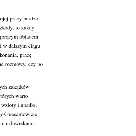
ojej pracy bardzo
zkody, to każdy
z gorącym obiadem
i w dalszym ciągu
konania, pracę
one rozmowy, czy po
nych zakątków
których warto
wzloty i upadki,
goś niesamowicie
kim człowiekiem