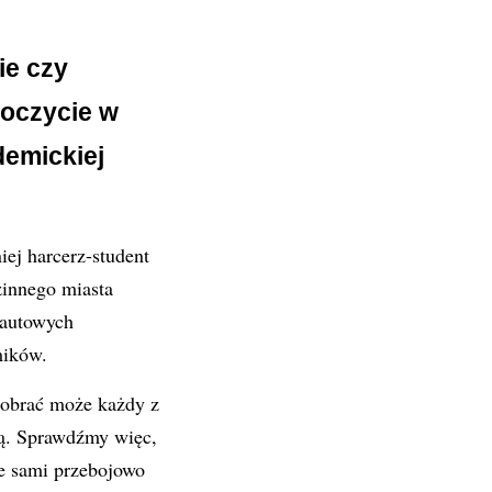
ie czy
oczycie w
demickiej
ej harcerz-student
zinnego miasta
kautowych
mików.
ą obrać może każdy z
są. Sprawdźmy więc,
e sami przebojowo