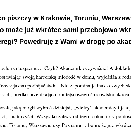
o piszczy w Krakowie, Toruniu, Warszaw
 może już wkrótce sami przebojowo wkr
eregi? Powędruję z Wami w drogę po aka
, pełen entuzjazmu… Czyli? Akademik oczywiście! A dokładni
zostawiając swoją harcerską młodość w domu, wyjeżdża z rod
rzecz jasna) podbijać świat. Nie zapomina jednak o swych s
arach, prędko przenikając do miejscowego środowiska akade
ieżek, jaką mogli wybrać dzisiejsi, „wielcy” akademicy i jak
nci, maturzyści. Wszystko zależy od tego: dokąd tory ponio
wie, Toruniu, Warszawie czy Poznaniu… bo może już wkrótc