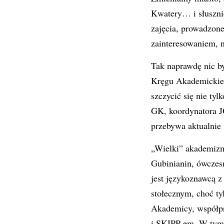
Kwatery… i słuszni
zajęcia, prowadzone
zainteresowaniem, n
Tak naprawdę nic b
Kręgu Akademickieg
szczycić się nie tyl
GK, koordynatora J
przebywa aktualnie 
„Wielki” akademizm
Gubinianin, ówczes
jest językoznawcą 
stołecznym, choć ty
Akademicy, współpr
i SKIPP-em. W tym t