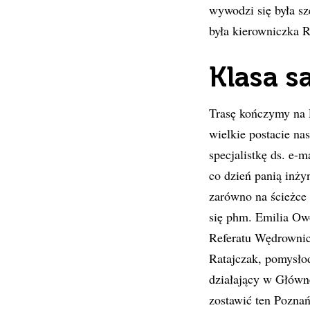
wywodzi się była s
była kierowniczka
Klasa s
Trasę kończymy na 
wielkie postacie n
specjalistkę ds. e-
co dzień panią inży
zarówno na ścieżce 
się phm. Emilia Ow
Referatu Wędrownic
Ratajczak, pomysło
działający w Główne
zostawić ten Poznań