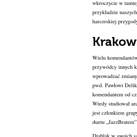
wkroczycie w tamte
przykładzie naszyc
harcerskiej przygody
Krakow
Wielu komendantów
przywódcy innych k
wprowadzać zmiany 
pwd. Pawłowi Delik
komendantem od czas
Wtedy studiował arc
jest członkiem grup
duetu „JazzBratem” 
Diablak w swoich s