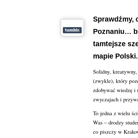
Sprawdźmy, c
Poznaniu… bo
tamtejsze sz
mapie Polski.
Solidny, kreatywny
(zwykle), który po
zdobywać wiedzę i (
zwyczajach i przyw
To jedna z wielu śc
Was – drodzy stude
co piszczy w Krako