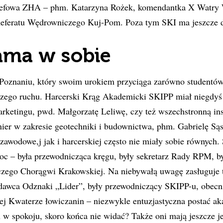
zefowa ZHA – phm. Katarzyna Rożek, komendantka X Watry 
 Referatu Wędrowniczego Kuj-Pom. Poza tym SKI ma jeszcz
ama w sobie
Poznaniu, który swoim urokiem przyciąga zarówno studentów,
aszego ruchu. Harcerski Krąg Akademicki SKIPP miał niegdyś
marketingu, pwd. Małgorzatę Leliwę, czy też wszechstronną in
nier w zakresie geotechniki i budownictwa, phm. Gabrielę Sąs
zawodowe,j jak i harcerskiej często nie miały sobie równych.
oc – była przewodnicząca kręgu, były sekretarz Rady RPM, b
zego Chorągwi Krakowskiej. Na niebywałą uwagę zasługuje 
dawca Odznaki „Lider”, były przewodniczący SKIPP-u, obecni
j Kwaterze łowiczanin – niezwykle entuzjastyczna postać ak
 w spokoju, skoro końca nie widać? Także oni mają jeszcze j