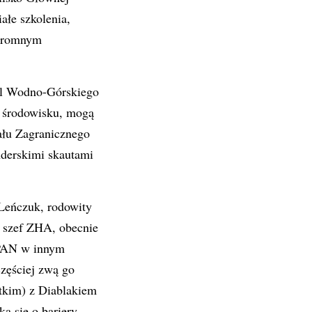
łe szkolenia,
 ogromnym
iel Wodno-Górskiego
 środowisku, mogą
iału Zagranicznego
nderskimi skautami
Leńczuk, rodowity
 szef ZHA, obecnie
 PAN w innym
częściej zwą go
tkim) z Diablakiem
a się o bariery