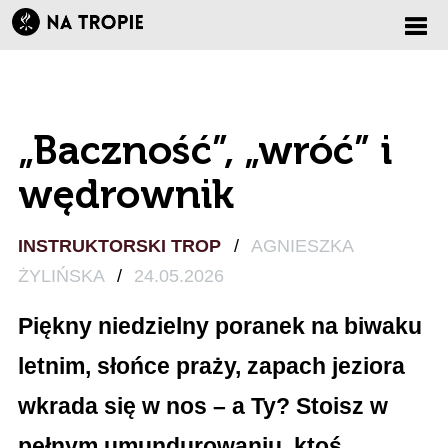
Zmi
nawi
„Baczność”, „wróć” i
wędrownik
INSTRUKTORSKI TROP
/
AGNIESZKA
ŻYLIŃSKA
/
24.05.2026
Piękny niedzielny poranek na biwaku
letnim, słońce praży, zapach jeziora
wkrada się w nos – a Ty? Stoisz w
pełnym umundurowaniu, ktoś