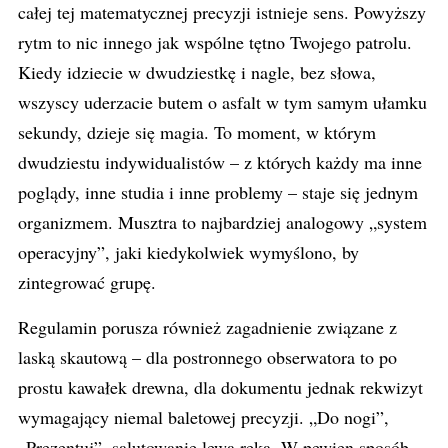
całej tej matematycznej precyzji istnieje sens. Powyższy
rytm to nic innego jak wspólne tętno Twojego patrolu.
Kiedy idziecie w dwudziestkę i nagle, bez słowa,
wszyscy uderzacie butem o asfalt w tym samym ułamku
sekundy, dzieje się magia. To moment, w którym
dwudziestu indywidualistów – z których każdy ma inne
poglądy, inne studia i inne problemy – staje się jednym
organizmem. Musztra to najbardziej analogowy „system
operacyjny”, jaki kiedykolwiek wymyślono, by
zintegrować grupę.
Regulamin porusza również zagadnienie związane z
laską skautową – dla postronnego obserwatora to po
prostu kawałek drewna, dla dokumentu jednak rekwizyt
wymagający niemal baletowej precyzji. „Do nogi”,
„Prezentuj”, salutowanie lewą ręką. W pewien sposób,