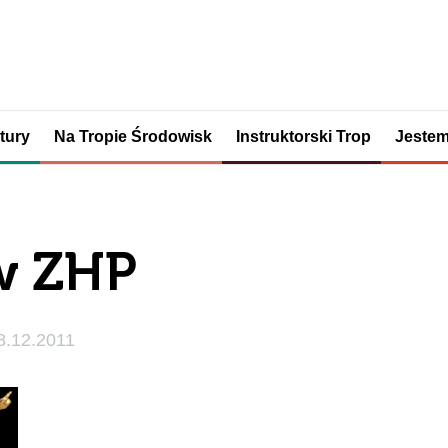
tury
Na Tropie Środowisk
Instruktorski Trop
Jestem
w ZHP
8.12.2011