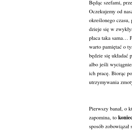
Będąc szefami, prz
Oczekujemy od nasz
określonego czasu,
dzieje się w zwykły
płaca taka sama… P
warto pamiętać o t
będzie się układać
albo jeśli wyciągn
ich pracę. Biorąc p
utrzymywania zmoty
Pierwszy banał, o 
konie
zapomina, to
sposób zobowiązał s