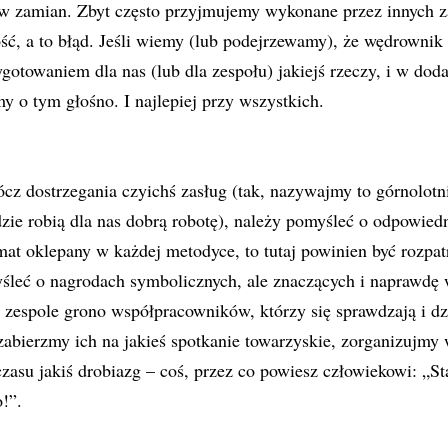
e w zamian. Zbyt często przyjmujemy wykonane przez innych z
ść, a to błąd. Jeśli wiemy (lub podejrzewamy), że wędrownik 
gotowaniem dla nas (lub dla zespołu) jakiejś rzeczy, i w doda
y o tym głośno. I najlepiej przy wszystkich.
ócz dostrzegania czyichś zasług (tak, nazywajmy to górnolotn
zie robią dla nas dobrą robotę), należy pomyśleć o odpowie
mat oklepany w każdej metodyce, to tutaj powinien być rozpa
śleć o nagrodach symbolicznych, ale znaczących i naprawdę 
zespole grono współpracowników, którzy się sprawdzają i dz
 zabierzmy ich na jakieś spotkanie towarzyskie, zorganizujmy
zasu jakiś drobiazg – coś, przez co powiesz człowiekowi: „Sta
!”.