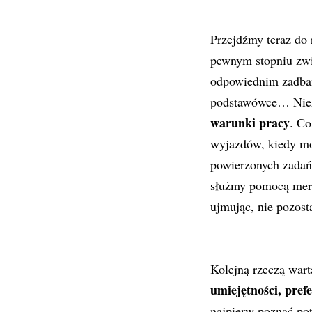
Przejdźmy teraz do 
pewnym stopniu zwi
odpowiednim zadban
podstawówce… Niez
warunki pracy
. Co
wyjazdów, kiedy m
powierzonych zadań.
służmy pomocą mery
ujmując, nie pozost
Kolejną rzeczą wart
umiejętności, pref
najpierw poznać po