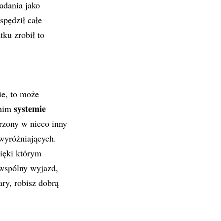
adania jako
spędził całe
tku zrobił to
ie, to może
systemie
dnim
trzony w nieco inny
wyróżniających.
ięki którym
 wspólny wyjazd,
ry, robisz dobrą