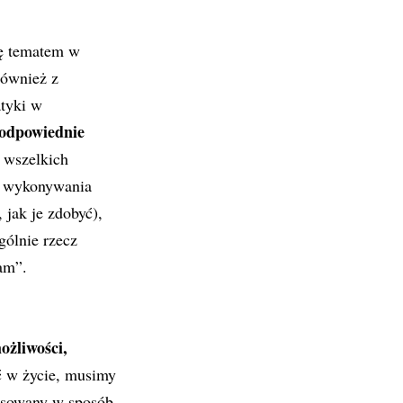
ię tematem w
również z
tyki w
odpowiednie
s wszelkich
o wykonywania
jak je zdobyć),
ólnie rzecz
am”.
żliwości,
ić w życie, musimy
pasowany w sposób