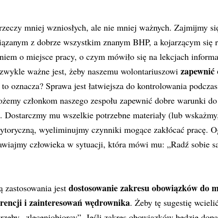
rzeczy mniej wzniosłych, ale nie mniej ważnych. Zajmijmy s
ązanym z dobrze wszystkim znanym BHP, a kojarzącym się 
iem o miejsce pracy, o czym mówiło się na lekcjach informa
zapewnić 
wykle ważne jest, żeby naszemu wolontariuszowi
 to oznacza? Sprawa jest łatwiejsza do kontrolowania podcza
ożemy członkom naszego zespołu zapewnić dobre warunki d
 Dostarczmy mu wszelkie potrzebne materiały (lub wskażmy, 
toryczną, wyeliminujmy czynniki mogące zakłócać pracę. Og
awiajmy człowieka w sytuacji, która mówi mu: „Radź sobie s
dostosowanie zakresu obowiązków do mo
ą zastosowania jest
erencji i zainteresowań wędrownika
. Żeby tę sugestię wciel
trzeby „zleceniobiorcy”. Jeśli zakres obowiązków będzie do