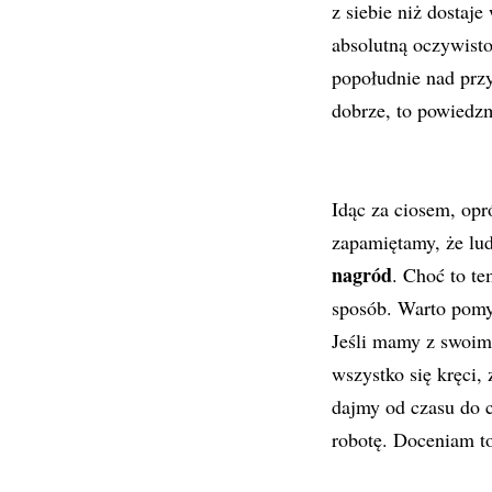
z siebie niż dostaj
absolutną oczywisto
popołudnie nad przy
dobrze, to powiedzm
Idąc za ciosem, opr
zapamiętamy, że lud
nagród
. Choć to te
sposób. Warto pomy
Jeśli mamy z swoim 
wszystko się kręci,
dajmy od czasu do c
robotę. Doceniam to