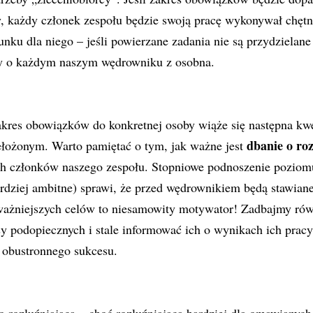
 każdy członek zespołu będzie swoją pracę wykonywał chętnie
nku dla niego – jeśli powierzane zadania nie są przydzielan
y o każdym naszym wędrowniku z osobna.
res obowiązków do konkretnej osoby wiąże się następna kwest
dbanie o roz
ełożonym. Warto pamiętać o tym, jak ważne jest
h członków naszego zespołu. Stopniowe podnoszenie poziom
ardziej ambitne) sprawi, że przed wędrownikiem będą stawian
ważniejszych celów to niesamowity motywator! Zadbajmy równ
 podopiecznych i stale informować ich o wynikach ich pracy
 obustronnego sukcesu.
o rozluźniająca – choć rozluźniająca bardziej dla omawianych