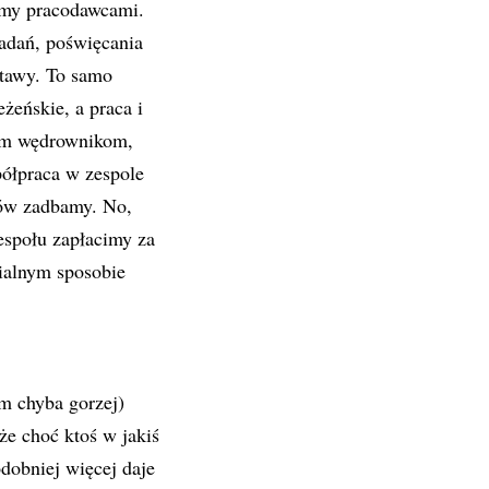
śmy pracodawcami.
adań, poświęcania
tawy. To samo
żeńskie, a praca i
oim wędrownikom,
ółpraca w zespole
ków zadbamy. No,
espołu zapłacimy za
rialnym sposobie
m chyba gorzej)
że choć ktoś w jakiś
odobniej więcej daje