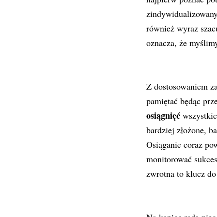
zindywidualizowany,
również wyraz szacu
oznacza, że myślim
Z dostosowaniem zak
pamiętać będąc prz
osiągnięć
wszystkic
bardziej złożone, b
Osiąganie coraz po
monitorować sukcesy
zwrotna to klucz do
Na koniec rada niec