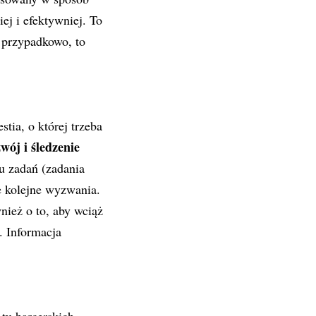
j i efektywniej. To
e przypadkowo, to
ia, o której trzeba
wój i śledzenie
u zadań (zadania
e kolejne wyzwania.
ież o to, aby wciąż
. Informacja
 tu harcerskich