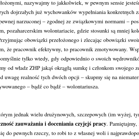
ełożonymi, nazywajmy to jakkolwiek, w pewnym sensie jeste
ych dojrzałych już wychowanków wypełniania konkretnych z
 pewnej narzuconej – zgodnej ze związkowymi normami – pos
m, pozaharcerskim wolontariacie, gdzie stosunki są mniej kole
rzyjmując obowiązki przełożonego i zlecając obowiązki sw
ym, że pracownik efektywny, to pracownik zmotywowany. Wsp
 pomyślnie tylko wtedy, gdy odpowiednio o swoich wędrowni
iemy od władz ZHP jakąś okrągłą sumkę i członkom swojego z
od uwagę realność tych dwóch opcji – skupmy się na niemate
wowanego – bądź co bądź – wolontariusza.
którym jednak wielu drużynowych, szczepowych (im wyżej, ty
czność zauważania i doceniania czyjejś pracy
. Pamiętajmy, 
ię do pewnych rzeczy, to robi to z własnej woli i najprawdop