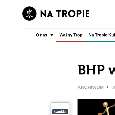
O nas
Ważny Trop
Na Tropie Kul
BHP 
ARCHIWUM
/
0