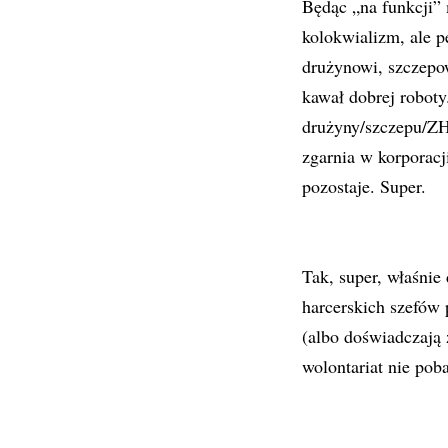
Będąc „na funkcji” 
kolokwializm, ale p
drużynowi, szczepo
kawał dobrej roboty
drużyny/szczepu/ZHP
zgarnia w korporacj
pozostaje. Super.
Tak, super, właśnie 
harcerskich szefów 
(albo doświadczają 
wolontariat nie pob