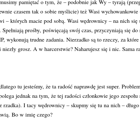
musimy pamiętać o tym, że – podobnie jak Wy – tyrają (prze
ewnie czasem tak o sobie myślicie) też Wasi wychowankowie 
wi – których macie pod sobą. Wasi wędrownicy – na nich się
. Spełniają prośby, poświęcają swój czas, przyczyniają się do
, wykonują trudne zadania. Nierzadko są to rzeczy, za które
i niezły grosz. A w harcerstwie? Naharujesz się i nic. Sama r
dlatego tu jesteśmy, że ta radość naprawdę jest super. Proble
polega jednak na tym, że tej radości członkowie jego zespołu
z rzadka). I tacy wędrownicy – skupmy się tu na nich – długo 
awią. Bo w imię czego?