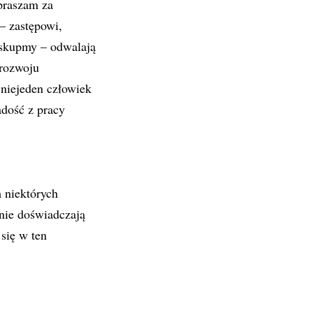
praszam za
– zastępowi,
 skupmy – odwalają
 rozwoju
 niejeden człowiek
adość z pracy
m niektórych
 nie doświadczają
się w ten