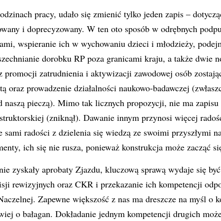
godzinach pracy, udało się zmienić tylko jeden zapis – dotyc
dowany i doprecyzowany. W ten oto sposób w odrębnych podpu
cami, wspieranie ich w wychowaniu dzieci i młodzieży, pode
szechnianie dorobku RP poza granicami kraju, a także dwie n
cz promocji zatrudnienia i aktywizacji zawodowej osób zostają
atą oraz prowadzenie działalności naukowo-badawczej (zwłas
d naszą pieczą). Mimo tak licznych propozycji, nie ma zapis
struktorskiej (zniknął). Dawanie innym przynosi więcej radośc
e sami radości z dzielenia się wiedzą ze swoimi przyszłymi 
menty, ich się nie rusza, ponieważ konstrukcja może zacząć si
 nie zyskały aprobaty Zjazdu, kluczową sprawą wydaje się być
sji rewizyjnych oraz CKR i przekazanie ich kompetencji od
aczelnej. Zapewne większość z nas ma dreszcze na myśl o ko
twiej o bałagan. Dokładanie jednym kompetencji drugich może