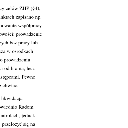
zący celów ZHP (§4),
nktach zapisano np.
jmowanie współpracy
owości: prowadzenie
cych bez pracy lub
zcza w ośrodkach
u o prowadzeniu
i od brania, lecz
następcami. Pewne
ę chwiać.
 likwidacja
powiednio Radom
ntrolach, jednak
 przełożyć się na