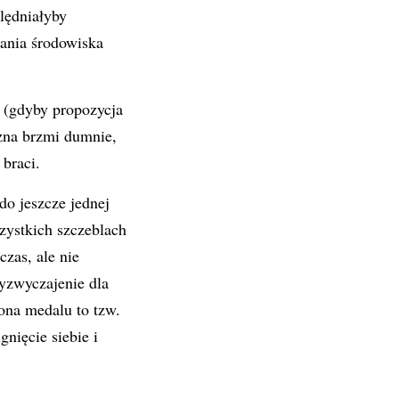
lędniałyby
ania środowiska
k (gdyby propozycja
yzna brzmi dumnie,
 braci.
o jeszcze jednej
zystkich szczeblach
czas, ale nie
yzwyczajenie dla
rona medalu to tzw.
nięcie siebie i