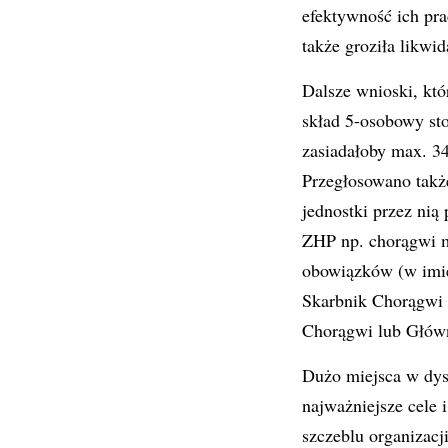
efektywność ich pra
także groziła likwi
Dalsze wnioski, któ
skład 5-osobowy sto
zasiadałoby max. 3
Przegłosowano takż
jednostki przez nią
ZHP np. chorągwi m
obowiązków (w imie
Skarbnik Chorągwi 
Chorągwi lub Głów
Dużo miejsca w dysk
najważniejsze cele 
szczeblu organizacj