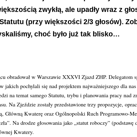
iększością zwykłą, ale upadły wraz z gł
Statutu (przy większości 2/3 głosów). Zo
yskaliśmy, choć było już tak blisko…
cu obradował w Warszawie XXXVI Zjazd ZHP. Delegatom s
 w jakich pochylali się nad projektem najważniejszego dla na
edzi na temat samego Statutu, trybu i planowania pracy nad 
asu. Na Zjeździe zostały przedstawione trzy propozycje, opr
ną, Główną Kwaterę oraz Ogólnopolski Ruch Programowo-M
ła”. Na drodze głosowania jako „statut roboczy” (podstawę d
ównej Kwatery.