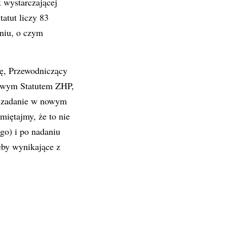
 wystarczającej
atut liczy 83
eniu, o czym
ję, Przewodniczący
nowym Statutem ZHP,
a zadanie w nowym
miętajmy, że to nie
go) i po nadaniu
eby wynikające z