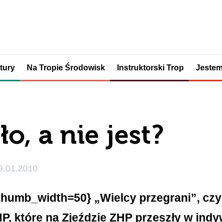
tury
Na Tropie Środowisk
Instruktorski Trop
Jestem
o, a nie jest?
9.01.2010
thumb_width=50} „Wielcy przegrani”, czy
HP, które na Zjeździe ZHP przeszły w ind