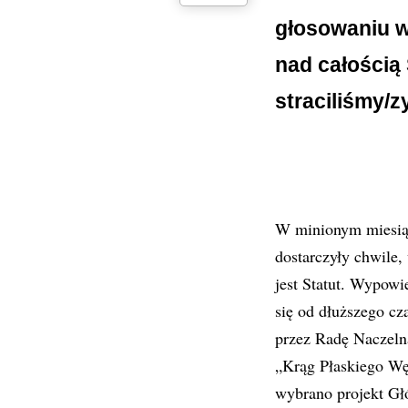
głosowaniu w
nad całością 
straciliśmy/z
W minionym miesią
dostarczyły chwile,
jest Statut. Wypowi
się od dłuższego cz
przez Radę Naczel
„Krąg Płaskiego Węz
wybrano projekt Gł