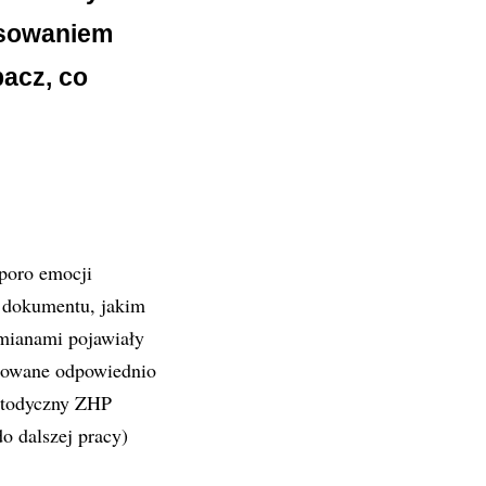
osowaniem
bacz, co
poro emocji
s dokumentu, jakim
zmianami pojawiały
acowane odpowiednio
etodyczny ZHP
o dalszej pracy)