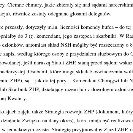
cy. Ciemne chmury, jakie zbierały się nad sądami harcerski
dacja), również zostały odegnane głosami delegatów.
re przeszły, dotyczyły m.in. liczności komendy hufca – do t
pniałby do 3 (tj. komendant, jego zastępca i skarbnik). W Ra
4 członków, natomiast skład NSH mógłby być rozszerzony o 8
e zapis, według którego osoby z przydziałem służbowym do
 powołanej, jeśli naruszą Statut ZHP, staną przed sądem wsk
acierzystej. Osobami, które mogą składać oświadczenia woli
niu ZHP), są – jak do tej pory – Komendant Chorągwi lub N
lub Skarbnik ZHP, działający razem lub z dowolnym człon
nej Kwatery.
usjach zajęła także Strategia rozwoju ZHP (dokument, który
i działania Związku na dany okres), która miała być realizow
i w jednakowym czasie. Strategię przyjmowałby Zjazd ZHP, n