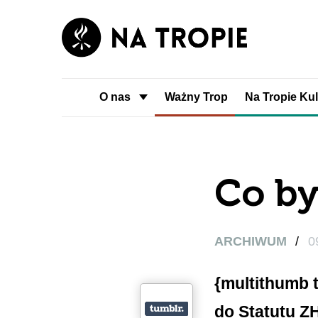
O nas
Ważny Trop
Na Tropie Kul
Co był
ARCHIWUM
/
0
{multithumb 
do Statutu Z