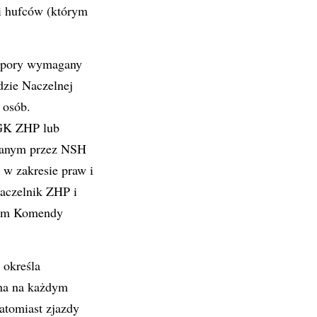
mi hufców (którym
ej pory wymagany
dzie Naczelnej
 osób.
 GK ZHP lub
azanym przez NSH
 w zakresie praw i
aczelnik ZHP i
kiem Komendy
 określa
ana na każdym
atomiast zjazdy