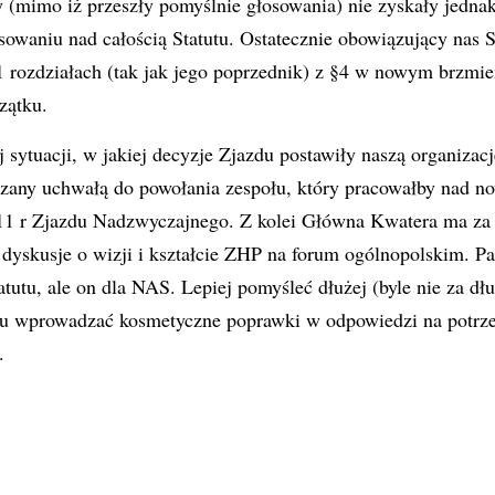
(mimo iż przeszły pomyślnie głosowania) nie zyskały jednak
sowaniu nad całością Statutu. Ostatecznie obowiązujący nas St
1 rozdziałach (tak jak jego poprzednik) z §4 w nowym brzmi
zątku.
 sytuacji, w jakiej decyzje Zjazdu postawiły naszą organizac
zany uchwałą do powołania zespołu, który pracowałby nad 
11 r Zjazdu Nadzwyczajnego. Z kolei Główna Kwatera ma z
dyskusje o wizji i kształcie ZHP na forum ogólnopolskim. Pa
tutu, ale on dla NAS. Lepiej pomyśleć dłużej (byle nie za dłu
łtu wprowadzać kosmetyczne poprawki w odpowiedzi na potrz
.