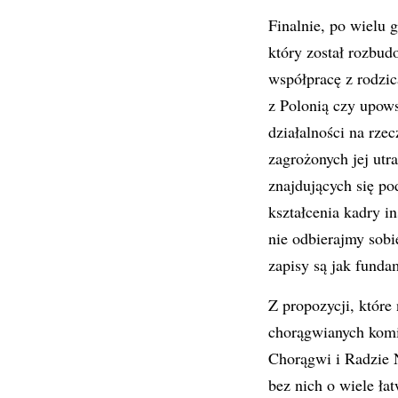
Finalnie, po wielu 
który został rozbu
współpracę z rodzi
z Polonią czy upow
działalności na rze
zagrożonych jej utr
znajdujących się po
kształcenia kadry in
nie odbierajmy sobi
zapisy są jak funda
Z propozycji, które
chorągwianych komi
Chorągwi i Radzie N
bez nich o wiele ła