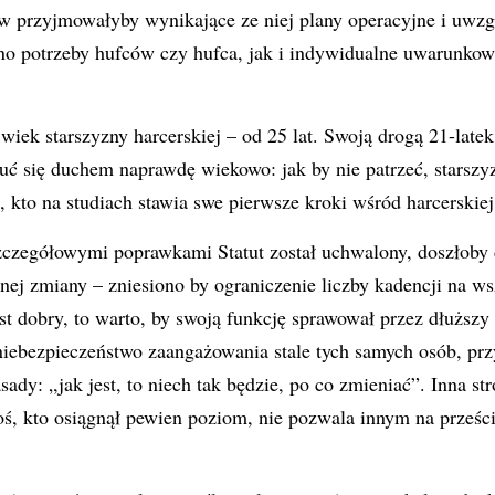
w przyjmowałyby wynikające ze niej plany operacyjne i uwzg
o potrzeby hufców czy hufca, jak i indywidualne uwarunkow
wiek starszyzny harcerskiej – od 25 lat. Swoją drogą 21-late
uć się duchem naprawdę wiekowo: jak by nie patrzeć, starsz
, kto na studiach stawia swe pierwsze kroki wśród harcerskiej
czegółowymi poprawkami Statut został uchwalony, doszłoby d
nej zmiany – zniesiono by ograniczenie liczby kadencji na ws
est dobry, to warto, by swoją funkcję sprawował przez dłuższy 
niebezpieczeństwo zaangażowania stale tych samych osób, prz
ady: „jak jest, to niech tak będzie, po co zmieniać”. Inna st
ś, kto osiągnął pewien poziom, nie pozwala innym na prześcig