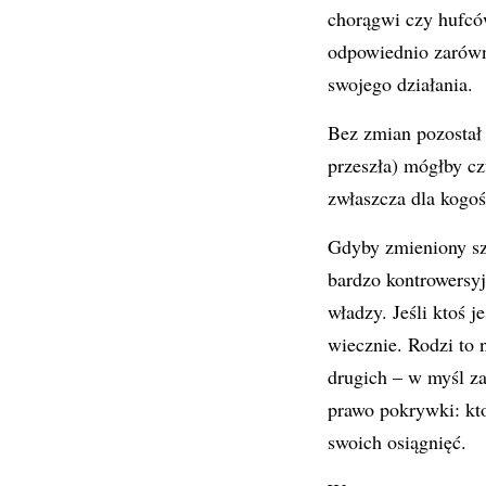
chorągwi czy hufcó
odpowiednio zarówn
swojego działania.
Bez zmian pozostał 
przeszła) mógłby cz
zwłaszcza dla kogoś
Gdyby zmieniony sz
bardzo kontrowersyj
władzy. Jeśli ktoś j
wiecznie. Rodzi to 
drugich – w myśl zas
prawo pokrywki: kto
swoich osiągnięć.