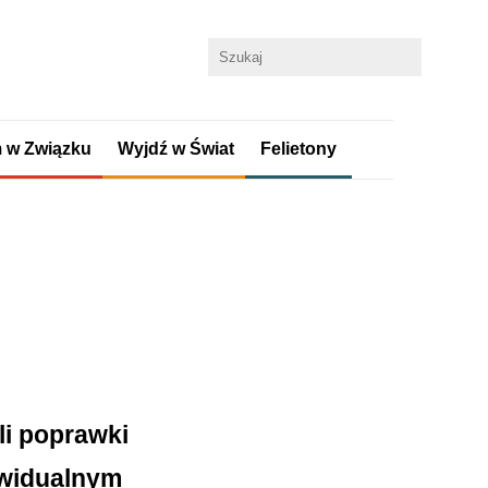
 w Związku
Wyjdź w Świat
Felietony
li poprawki
ywidualnym