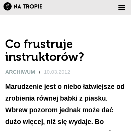
Zmi
nawi
Co frustruje
instruktorów?
ARCHIWUM
/
10.03.2012
Marudzenie jest o niebo łatwiejsze od
zrobienia równej babki z piasku.
Wbrew pozorom jednak może dać
dużo więcej, niż się wydaje. Bo