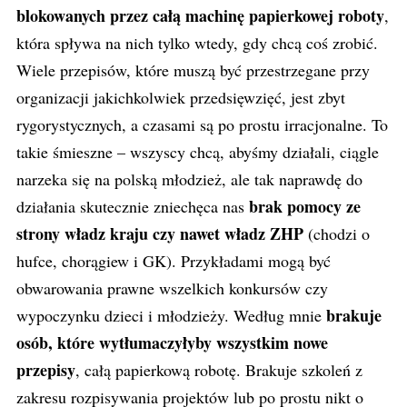
blokowanych przez całą machinę papierkowej roboty
,
która spływa na nich tylko wtedy, gdy chcą coś zrobić.
Wiele przepisów, które muszą być przestrzegane przy
organizacji jakichkolwiek przedsięwzięć, jest zbyt
rygorystycznych, a czasami są po prostu irracjonalne. To
takie śmieszne – wszyscy chcą, abyśmy działali, ciągle
narzeka się na polską młodzież, ale tak naprawdę do
brak pomocy ze
działania skutecznie zniechęca nas
strony władz kraju czy nawet władz ZHP
(chodzi o
hufce, chorągiew i GK). Przykładami mogą być
obwarowania prawne wszelkich konkursów czy
brakuje
wypoczynku dzieci i młodzieży. Według mnie
osób, które wytłumaczyłyby wszystkim nowe
przepisy
, całą papierkową robotę. Brakuje szkoleń z
zakresu rozpisywania projektów lub po prostu nikt o