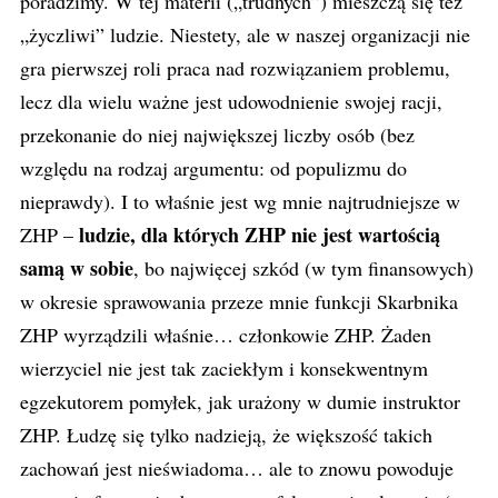
poradzimy. W tej materii („trudnych”) mieszczą się też
„życzliwi” ludzie. Niestety, ale w naszej organizacji nie
gra pierwszej roli praca nad rozwiązaniem problemu,
lecz dla wielu ważne jest udowodnienie swojej racji,
przekonanie do niej największej liczby osób (bez
względu na rodzaj argumentu: od populizmu do
nieprawdy). I to właśnie jest wg mnie najtrudniejsze w
ludzie, dla których ZHP nie jest wartością
ZHP –
samą w sobie
, bo najwięcej szkód (w tym finansowych)
w okresie sprawowania przeze mnie funkcji Skarbnika
ZHP wyrządzili właśnie… członkowie ZHP. Żaden
wierzyciel nie jest tak zaciekłym i konsekwentnym
egzekutorem pomyłek, jak urażony w dumie instruktor
ZHP. Łudzę się tylko nadzieją, że większość takich
zachowań jest nieświadoma… ale to znowu powoduje