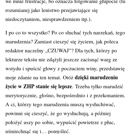
we mnie frustracje, bo oznacza folgowanie głupocie (tu
rozumianej jako lenistwo przejawiające się
niedoczytaniem, niesprawdzeniem itp.).
I po co to wszystko? Po co słuchać tych narzekań, tego
marudzenia? Zamiast cieszyć się życiem, jak poleca
redaktor naczelny „CZUWAJ”? Dla tych, którzy po
lekturze tekstu nie zdążyli jeszcze zacisnąć warg ze
wstydu i spuścić głowy z poczuciem winy, przedstawię
dzięki marudzeniu
moje zdanie na ten temat. Otóż
życie w ZHP stanie się lepsze
. Trzeba tylko marudzić
merytorycznie, głośno, bezpośrednio i z przekonaniem.
A ci, którzy tego marudzenia muszą wysłuchiwać,
powinni się cieszyć, że go wysłuchują, a później
położyć uszy po sobie, wypuścić powietrze z płuc,
uśmiechnąć się i… pomyśleć.