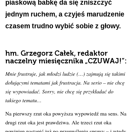
piaskową babkę da się zniszczyć
jednym ruchem, a czyjeś marudzenie
czasem trudno wybić sobie z głowy.
hm. Grzegorz Całek, redaktor
naczelny miesięcznika „CZUWAJ!”:
Mnie frustruje, jak młodzi ludzie (…) zajmują się takimi
dołującymi tematami jak frustracja. Na serio – nie chcę
się wypowiadać. Sorry, nie chcę się przykładać do
takiego tematu…
Na pierwszy rzut oka powyższa wypowiedź ma sens. Na
drugi rzut oka jest prawdziwa. Ale trzeci rzut oka
powinien nastąpić już po przemyśleniu sprawy – i wtedy