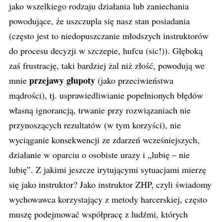
jako wszelkiego rodzaju działania lub zaniechania
powodujące, że uszczupla się nasz stan posiadania
(często jest to niedopuszczanie młodszych instruktorów
do procesu decyzji w szczepie, hufcu (sic!)). Głęboką
zaś frustrację, taki bardziej żal niż złość, powodują we
przejawy głupoty
mnie
(jako przeciwieństwa
mądrości), tj. usprawiedliwianie popełnionych błędów
własną ignorancją, trwanie przy rozwiązaniach nie
przynoszących rezultatów (w tym korzyści), nie
wyciąganie konsekwencji ze zdarzeń wcześniejszych,
działanie w oparciu o osobiste urazy i „lubię – nie
lubię”. Z jakimi jeszcze irytującymi sytuacjami mierzę
się jako instruktor? Jako instruktor ZHP, czyli świadomy
wychowawca korzystający z metody harcerskiej, często
muszę podejmować współpracę z ludźmi, których