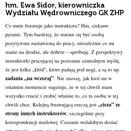
hm. Ewa Sidor, kierowniczka
Wydziału Wędrowniczego GK ZHP
Co mnie frustruje jako instruktora? Hm, ciekawe
pytanie. Tym bardziej, że staram się być osobą
pozytywnie nastawioną do pracy, niezależnie co mi
stanie na drodze, ale dobrze – spróbuję. Z perspektywy
instruktorki pracującej na poziomie centralnym myślę,
że jest kilka „kłód”, które padają pod nogi, a są to np.
zadania „na wczoraj”
. Nie znoszę, jak ktoś mi w
ostatnim momencie sugeruje, że w tej chwili mam
wszystko rzucić i zrobić właśnie to, co ta osoba w tej
„cisza” ze
chwili chce. Kolejną frustrującą rzeczą jest
strony innych instruktorów
, szczególnie przy
korespondencji mailowej. Czasami wolałabym dostać
informację: „sorry, nie dam rady” albo „wiesz, nie wiem