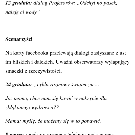
12 grudnia:
dialog Profesorów: „Odchyl no pasek,
naleję ci wody”
Scenarzyści
Na karty facebooka przelewają dialogi zasłyszane z ust
im bliskich i dalekich. Uważni obserwatorzy wyłapujący
smaczki z rzeczywistości.
24 grudnia:
z cyklu rozmowy świąteczne…
Ja: mamo, chce nam się bawić w nakrycie dla
zbłąkanego wędrowca??
Mama: myślę, że możemy się w to pobawić.
8 marca :
podczas rozmowy telefonicznej z mamą: