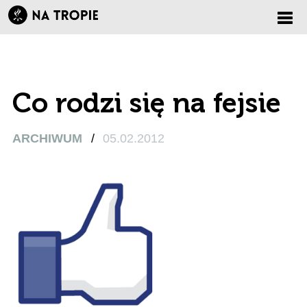
Zmi
nawi
Co rodzi się na fejsie
ARCHIWUM
/
05.02.2012