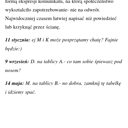
formą ekspresji komunikatu, na którą społeczeństwo
wyksztalciło zapotrzebowanie- nie na odwrót.
Najwidoczniej czasem łatwiej napisać niż powiedzieć
lub krzyknąć przez ścianę.
11 stycznia:
ej
M i K może posprzątamy chatę? Fajnie
będzie:)
9 wrzesień:
D. na tablicy A.- co tam sobie śpiewasz pod
nosem?
14 maja:
M. na tablicy B.- no dobra, zamknij tę tabelkę
i idziemy spać.