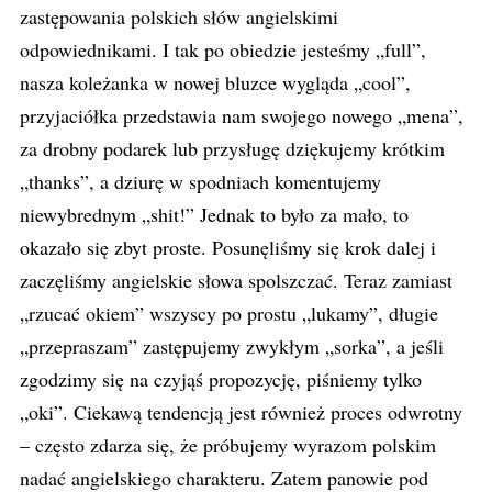
zastępowania polskich słów angielskimi
odpowiednikami. I tak po obiedzie jesteśmy „full”,
nasza koleżanka w nowej bluzce wygląda „cool”,
przyjaciółka przedstawia nam swojego nowego „mena”,
za drobny podarek lub przysługę dziękujemy krótkim
„thanks”, a dziurę w spodniach komentujemy
niewybrednym „shit!” Jednak to było za mało, to
okazało się zbyt proste. Posunęliśmy się krok dalej i
zaczęliśmy angielskie słowa spolszczać. Teraz zamiast
„rzucać okiem” wszyscy po prostu „lukamy”, długie
„przepraszam” zastępujemy zwykłym „sorka”, a jeśli
zgodzimy się na czyjąś propozycję, piśniemy tylko
„oki”. Ciekawą tendencją jest również proces odwrotny
– często zdarza się, że próbujemy wyrazom polskim
nadać angielskiego charakteru. Zatem panowie pod