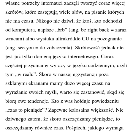
własne potrzeby internauci zaczęli tworzyć coraz więcej
skrótów, które zastępują wiele słów, na pisanie których
nie ma czasu. Nikogo nie dziwi, że ktoś, kto odchodzi
od komputera, napisze „brb” (ang. be right back = zaraz
wracam) albo wystuka ultrakrótkie CU na pożegnanie
(ang. see you = do zobaczenia). Skrótowość jednak nie
jest już tylko domeną języka internetowego. Coraz
częściej przycinamy wyrazy w języku codziennym, czyli
tym „w realu”. Skoro w naszej egzystencji poza
szklanymi ekranami mamy dużo więcej czasu na
wyrażanie swoich myśli, warto się zastanowić, skąd się
biorą owe tendencje. Kto z was hołduje powiedzeniu
„czas to pieniądz”? Zapewne kolosalna większość. Nic
dziwnego zatem, że skoro oszczędzamy pieniądze, to
oszczędzamy również czas. Pośpiech, jakiego wymaga