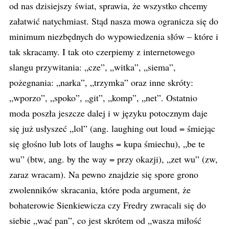
od nas dzisiejszy świat, sprawia, że wszystko chcemy
załatwić natychmiast. Stąd nasza mowa ogranicza się do
minimum niezbędnych do wypowiedzenia słów – które i
tak skracamy. I tak oto czerpiemy z internetowego
slangu przywitania: „cze”, „witka”, „siema”,
pożegnania: „narka”, „trzymka” oraz inne skróty:
„wporzo”, „spoko”, „git”, „komp”, „net”. Ostatnio
moda poszła jeszcze dalej i w języku potocznym daje
się już usłyszeć „lol” (ang. laughing out loud = śmiejąc
się głośno lub lots of laughs = kupa śmiechu), „be te
wu” (btw, ang. by the way = przy okazji), „zet wu” (zw,
zaraz wracam). Na pewno znajdzie się spore grono
zwolenników skracania, które poda argument, że
bohaterowie Sienkiewicza czy Fredry zwracali się do
siebie „wać pan”, co jest skrótem od „wasza miłość