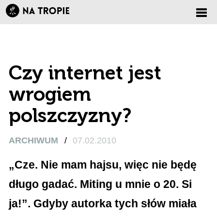
Zmi
nawi
Czy internet jest
wrogiem
polszczyzny?
ARCHIWUM
/
07.02.2010
„Cze. Nie mam hajsu, więc nie będę
długo gadać. Miting u mnie o 20. Si
ja!”. Gdyby autorka tych słów miała