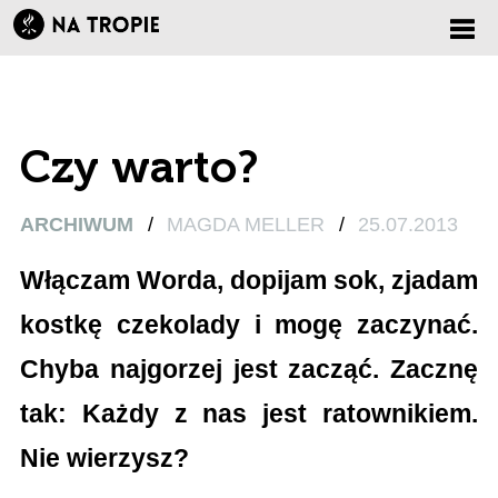
Zmi
nawi
Czy warto?
ARCHIWUM
/
MAGDA MELLER
/
25.07.2013
Włączam Worda, dopijam sok, zjadam
kostkę czekolady i mogę zaczynać.
Chyba najgorzej jest zacząć. Zacznę
tak: Każdy z nas jest ratownikiem.
Nie wierzysz?