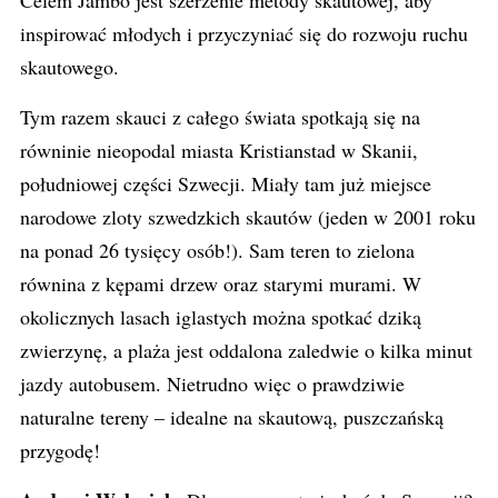
Celem Jambo jest szerzenie metody skautowej, aby
inspirować młodych i przyczyniać się do rozwoju ruchu
skautowego.
Tym razem skauci z całego świata spotkają się na
równinie nieopodal miasta Kristianstad w Skanii,
południowej części Szwecji. Miały tam już miejsce
narodowe zloty szwedzkich skautów (jeden w 2001 roku
na ponad 26 tysięcy osób!). Sam teren to zielona
równina z kępami drzew oraz starymi murami. W
okolicznych lasach iglastych można spotkać dziką
zwierzynę, a plaża jest oddalona zaledwie o kilka minut
jazdy autobusem. Nietrudno więc o prawdziwie
naturalne tereny – idealne na skautową, puszczańską
przygodę!