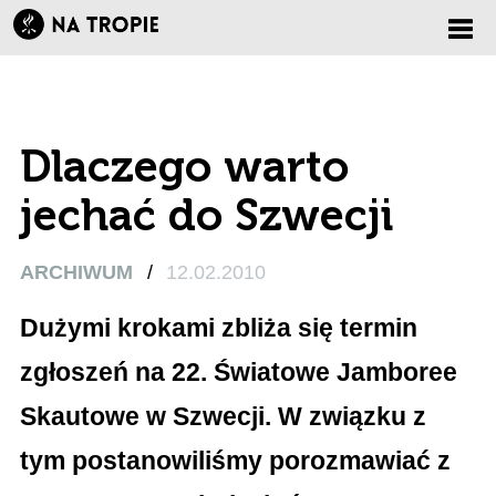
Zmi
nawi
Dlaczego warto
jechać do Szwecji
ARCHIWUM
/
12.02.2010
Dużymi krokami zbliża się termin
zgłoszeń na 22. Światowe Jamboree
Skautowe w Szwecji. W związku z
tym postanowiliśmy porozmawiać z