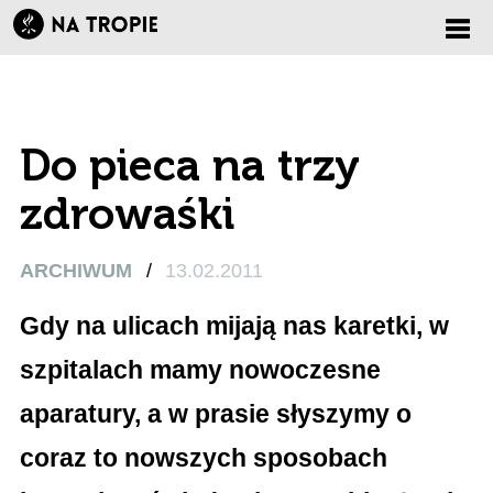
Zmi
nawi
Do pieca na trzy
zdrowaśki
ARCHIWUM
/
13.02.2011
Gdy na ulicach mijają nas karetki, w
szpitalach mamy nowoczesne
aparatury, a w prasie słyszymy o
coraz to nowszych sposobach