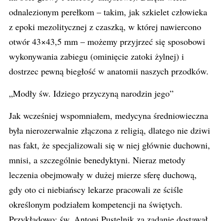
odnalezionym perełkom – takim, jak szkielet człowieka
z epoki mezolitycznej z czaszką, w której nawiercono
otwór 43×43,5 mm – możemy przyjrzeć się sposobowi
wykonywania zabiegu (ominięcie zatoki żylnej) i
dostrzec pewną biegłość w anatomii naszych przodków.
„Modły św. Idziego przyczyną narodzin jego”
Jak wcześniej wspomniałem, medycyna średniowieczna
była nierozerwalnie złączona z religią, dlatego nie dziwi
nas fakt, że specjalizowali się w niej głównie duchowni,
mnisi, a szczególnie benedyktyni. Nieraz metody
leczenia obejmowały w dużej mierze sferę duchową,
gdy oto ci niebiańscy lekarze pracowali ze ściśle
określonym podziałem kompetencji na świętych.
Przykładowo: św. Antoni Pustelnik za zadanie dostawał