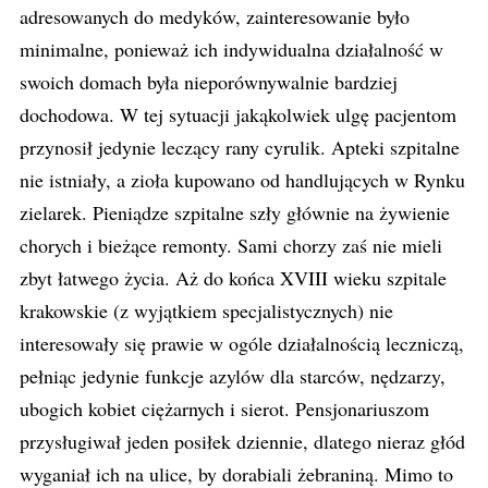
adresowanych do medyków, zainteresowanie było
minimalne, ponieważ ich indywidualna działalność w
swoich domach była nieporównywalnie bardziej
dochodowa. W tej sytuacji jakąkolwiek ulgę pacjentom
przynosił jedynie leczący rany cyrulik. Apteki szpitalne
nie istniały, a zioła kupowano od handlujących w Rynku
zielarek. Pieniądze szpitalne szły głównie na żywienie
chorych i bieżące remonty. Sami chorzy zaś nie mieli
zbyt łatwego życia. Aż do końca XVIII wieku szpitale
krakowskie (z wyjątkiem specjalistycznych) nie
interesowały się prawie w ogóle działalnością leczniczą,
pełniąc jedynie funkcje azylów dla starców, nędzarzy,
ubogich kobiet ciężarnych i sierot. Pensjonariuszom
przysługiwał jeden posiłek dziennie, dlatego nieraz głód
wyganiał ich na ulice, by dorabiali żebraniną. Mimo to