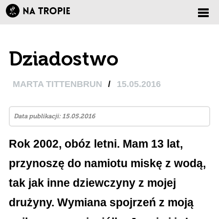
Zmi
Dziadostwo
nawi
MARTA TITTENBRUN
/
15.05.2016
Data publikacji: 15.05.2016
Rok 2002, obóz letni. Mam 13 lat,
przynoszę do namiotu miskę z wodą,
tak jak inne dziewczyny z mojej
drużyny. Wymiana spojrzeń z moją