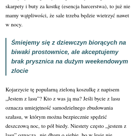
skarpety i buty za kostkę (esencja harcerstwa), to już nie
mamy wątpliwości, że sale trzeba będzie wietrzyć nawet
w nocy.
Śmiejemy się z dziewczyn biorących na
biwaki prostownice, ale akceptujemy
brak prysznica na dużym weekendowym
zlocie
Kojarzycie tę popularną zieloną koszulkę z napisem
„Jestem z lasu”? Kto z was ją ma? Jeśli bycie z lasu
oznacza umiejętność samodzielnego zbudowania
szałasu, w którym można bezpiecznie spędzić
deszczową noc, to pół biedy. Niestety często „jestem z
lasu” oznacza „nie dbam o siebie, bo w lesie nie