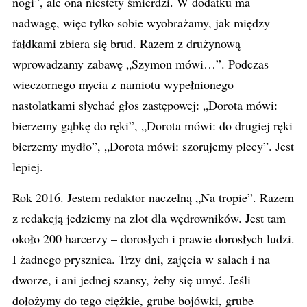
nogi”, ale ona niestety śmierdzi. W dodatku ma
nadwagę, więc tylko sobie wyobrażamy, jak między
fałdkami zbiera się brud. Razem z drużynową
wprowadzamy zabawę „Szymon mówi…”. Podczas
wieczornego mycia z namiotu wypełnionego
nastolatkami słychać głos zastępowej: „Dorota mówi:
bierzemy gąbkę do ręki”, „Dorota mówi: do drugiej ręki
bierzemy mydło”, „Dorota mówi: szorujemy plecy”. Jest
lepiej.
Rok 2016. Jestem redaktor naczelną „Na tropie”. Razem
z redakcją jedziemy na zlot dla wędrowników. Jest tam
około 200 harcerzy – dorosłych i prawie dorosłych ludzi.
I żadnego prysznica. Trzy dni, zajęcia w salach i na
dworze, i ani jednej szansy, żeby się umyć. Jeśli
dołożymy do tego ciężkie, grube bojówki, grube