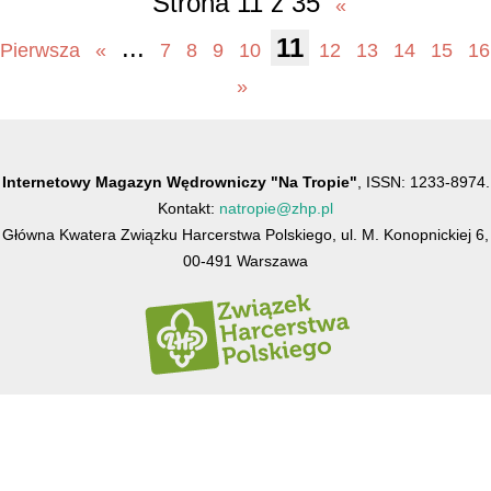
Strona 11 z 35
«
...
11
Pierwsza
«
7
8
9
10
12
13
14
15
16
»
Internetowy Magazyn Wędrowniczy "Na Tropie"
, ISSN: 1233-8974.
Kontakt:
natropie@zhp.pl
Główna Kwatera Związku Harcerstwa Polskiego, ul. M. Konopnickiej 6,
00-491 Warszawa