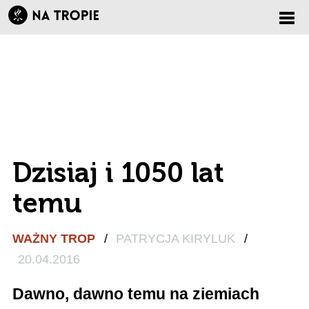
Zmi
nawi
Dzisiaj i 1050 lat
temu
WAŻNY TROP
/
PATRYCJA KIRYLUK
/
20.04.2016
Dawno, dawno temu na ziemiach