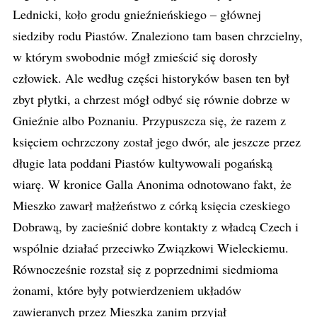
Lednicki, koło grodu gnieźnieńskiego – głównej
siedziby rodu Piastów. Znaleziono tam basen chrzcielny,
w którym swobodnie mógł zmieścić się dorosły
człowiek. Ale według części historyków basen ten był
zbyt płytki, a chrzest mógł odbyć się równie dobrze w
Gnieźnie albo Poznaniu. Przypuszcza się, że razem z
księciem ochrzczony został jego dwór, ale jeszcze przez
długie lata poddani Piastów kultywowali pogańską
wiarę. W kronice Galla Anonima odnotowano fakt, że
Mieszko zawarł małżeństwo z córką księcia czeskiego
Dobrawą, by zacieśnić dobre kontakty z władcą Czech i
wspólnie działać przeciwko Związkowi Wieleckiemu.
Równocześnie rozstał się z poprzednimi siedmioma
żonami, które były potwierdzeniem układów
zawieranych przez Mieszka zanim przyjął