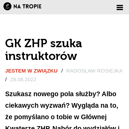
Zmi
nawi
GK ZHP szuka
instruktorów
JESTEM W ZWIĄZKU
/
RADOSŁAW ROSIEJKA
/
28.08.2022
Szukasz nowego pola służby? Albo
ciekawych wyzwań? Wygląda na to,
że pomyślano o tobie w Głównej
Kwaterze ZHP. Nabór do wydziałów i