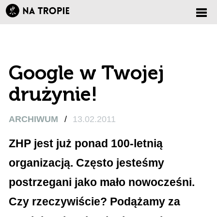
Zmi
nawi
Google w Twojej
drużynie!
ARCHIWUM
/
13.02.2011
ZHP jest już ponad 100-letnią
organizacją. Często jesteśmy
postrzegani jako mało nowocześni.
Czy rzeczywiście? Podążamy za