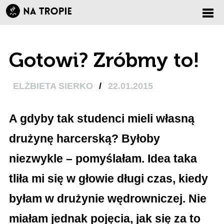
Zmi
Gotowi? Zróbmy to!
nawi
ELŻBIETA SIERKO
/
22.01.2015
A gdyby tak studenci mieli własną
drużynę harcerską? Byłoby
niezwykle – pomyślałam. Idea taka
tliła mi się w głowie długi czas, kiedy
byłam w drużynie wędrowniczej. Nie
miałam jednak pojęcia, jak się za to