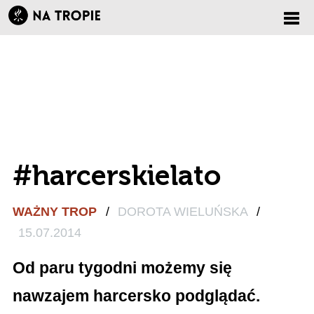
Zmi
nawi
#harcerskielato
WAŻNY TROP
/
DOROTA WIELUŃSKA
/
15.07.2014
Od paru tygodni możemy się
nawzajem harcersko podglądać.