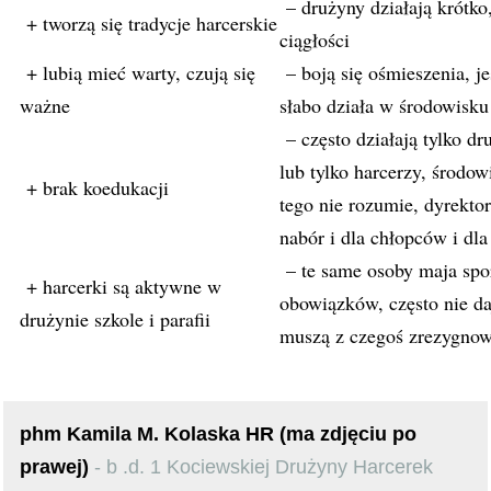
– drużyny działają krótko
+ tworzą się tradycje harcerskie
ciągłości
+ lubią mieć warty, czują się
– boją się ośmieszenia, je
ważne
słabo działa w środowisku
– często działają tylko dr
lub tylko harcerzy, środow
+ brak koedukacji
tego nie rozumie, dyrektor
nabór i dla chłopców i dl
– te same osoby maja spo
+ harcerki są aktywne w
obowiązków, często nie da
drużynie szkole i parafii
muszą z czegoś zrezygno
phm Kamila M. Kolaska HR (ma zdjęciu po
prawej)
- b .d. 1 Kociewskiej Drużyny Harcerek