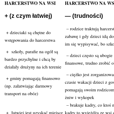
HARCERSTWO NA WSI
HARCERSTWO NA WS
+ (z czym łatwiej)
— (trudności)
– rodzice traktują harcers
+ dzieciaki są chętne do
zabawę i gdy dzieci idą d
wstępowania do harcerstwa
im się wypisywać, bo szk
+ szkoły, parafie na ogół są
– dzieci często są ubogie
bardzo przychylne i chcą by
finansowe, trudno zrobić 
działały drużyny na ich terenie
– ciężko jest zorganizow
+ gminy pomagają finansowo
czasie wakacji dzieci z g
(np. załatwiając darmowy
pomagają swoim rodzicom
transport na obóz)
żniw i wykopek
– brakuje kadry, co ktoś n
+ łatwiej jest uzyskać miejsce
kadry to wyjeżdża ze wsi