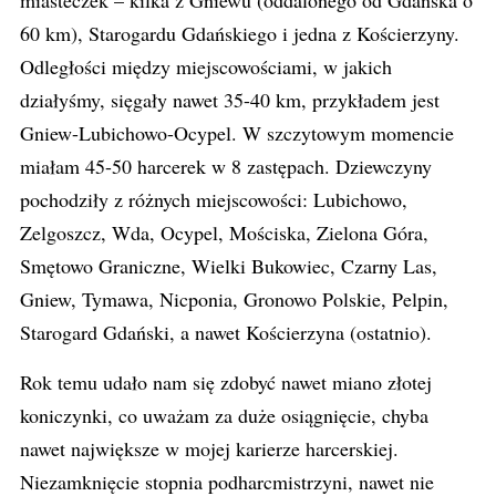
miasteczek – kilka z Gniewu (oddalonego od Gdańska o
60 km), Starogardu Gdańskiego i jedna z Kościerzyny.
Odległości między miejscowościami, w jakich
działyśmy, sięgały nawet 35-40 km, przykładem jest
Gniew-Lubichowo-Ocypel. W szczytowym momencie
miałam 45-50 harcerek w 8 zastępach. Dziewczyny
pochodziły z różnych miejscowości: Lubichowo,
Zelgoszcz, Wda, Ocypel, Mościska, Zielona Góra,
Smętowo Graniczne, Wielki Bukowiec, Czarny Las,
Gniew, Tymawa, Nicponia, Gronowo Polskie, Pelpin,
Starogard Gdański, a nawet Kościerzyna (ostatnio).
Rok temu udało nam się zdobyć nawet miano złotej
koniczynki, co uważam za duże osiągnięcie, chyba
nawet największe w mojej karierze harcerskiej.
Niezamknięcie stopnia podharcmistrzyni, nawet nie