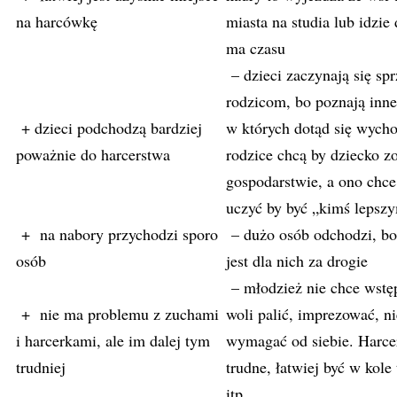
na harcówkę
miasta na studia lub idzie 
ma czasu
– dzieci zaczynają się sp
rodzicom, bo poznają inne 
+ dzieci podchodzą bardziej
w których dotąd się wych
poważnie do harcerstwa
rodzice chcą by dziecko zo
gospodarstwie, a ono chce 
uczyć by być „kimś lepsz
+ na nabory przychodzi sporo
– dużo osób odchodzi, bo
osób
jest dla nich za drogie
– młodzież nie chce wstę
+ nie ma problemu z zuchami
woli palić, imprezować, n
i harcerkami, ale im dalej tym
wymagać od siebie. Harcer
trudniej
trudne, łatwiej być w kole
itp.