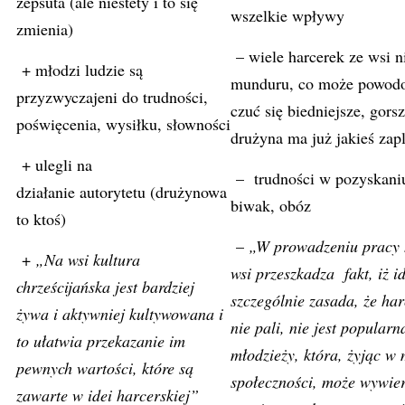
zepsuta (ale niestety i to się
wszelkie wpływy
zmienia)
– wiele harcerek ze wsi n
+ młodzi ludzie są
munduru, co może powod
przyzwyczajeni do trudności,
czuć się biedniejsze, gorsz
poświęcenia, wysiłku, słowności
drużyna ma już jakieś zapl
+ ulegli na
– trudności w pozyskaniu
działanie autorytetu (drużynowa
biwak, obóz
to ktoś)
–
„W prowadzeniu pracy 
+
„Na wsi kultura
wsi przeszkadza fakt, iż i
chrześcijańska jest bardziej
szczególnie zasada, że harc
żywa i aktywniej kultywowana i
nie pali, nie jest popular
to ułatwia przekazanie im
młodzieży, która, żyjąc w 
pewnych wartości, które są
społeczności, może wywier
zawarte w idei harcerskiej”