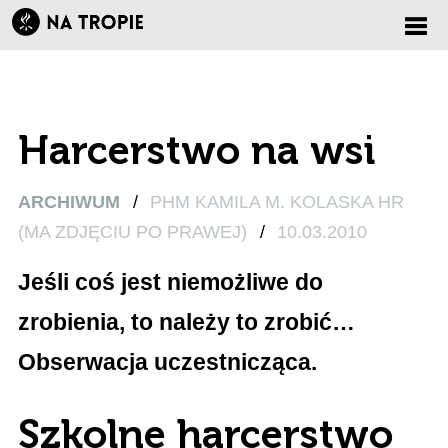
Zmi
nawi
Harcerstwo na wsi
ARCHIWUM
/
PHM KAMILA M. KOLASKA HR
(MA ZDJĘCIU PO PRAWEJ)
/
10.03.2010
Jeśli coś jest niemożliwe do
zrobienia, to należy to zrobić…
Obserwacja uczestnicząca.
Szkolne harcerstwo