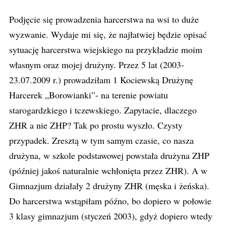
Podjęcie się prowadzenia harcerstwa na wsi to duże
wyzwanie. Wydaje mi się, że najłatwiej będzie opisać
sytuację harcerstwa wiejskiego na przykładzie moim
własnym oraz mojej drużyny. Przez 5 lat (2003-
23.07.2009 r.) prowadziłam 1 Kociewską Drużynę
Harcerek „Borowianki”- na terenie powiatu
starogardzkiego i tczewskiego. Zapytacie, dlaczego
ZHR a nie ZHP? Tak po prostu wyszło. Czysty
przypadek. Zresztą w tym samym czasie, co nasza
drużyna, w szkole podstawowej powstała drużyna ZHP
(później jakoś naturalnie wchłonięta przez ZHR). A w
Gimnazjum działały 2 drużyny ZHR (męska i żeńska).
Do harcerstwa wstąpiłam późno, bo dopiero w połowie
3 klasy gimnazjum (styczeń 2003), gdyż dopiero wtedy