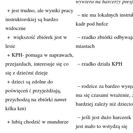
wywiera na harcerzy presj
+ jest trudno, ale wyniki pracy
– nie ma lokalnych instru
instruktorskiej są bardzo
kadr pod hufce
widoczne
+ większość zbiórek jest w
– rzadko zbiórki odbywaj
lesie
miastach
+ KPH- pomaga w naprawach,
przejazdach, interesuje się co
– rzadko działa KPH
się z dziećmi dzieje
+ dzieci są zdolne do
– rodzice za bardzo wyręc
poświęceń ( przyjeżdżają,
ma się czasami wrażenie,
przychodzą na zbiórki nawet
bardziej zależy niż dzieci
kilka km)
– jeśli jest dużo harcerek t
+ lubią chodzić w mundurze
jest mało to wstydzą się