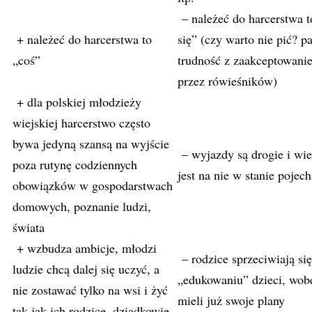
– należeć do harcerstwa 
+ należeć do harcerstwa to
się” (czy warto nie pić? pal
„coś”
trudność z zaakceptowani
przez rówieśników)
+ dla polskiej młodzieży
wiejskiej harcerstwo często
bywa jedyną szansą na wyjście
– wyjazdy są drogie i wie
poza rutynę codziennych
jest na nie w stanie pojec
obowiązków w gospodarstwach
domowych, poznanie ludzi,
świata
+ wzbudza ambicje, młodzi
– rodzice sprzeciwiają si
ludzie chcą dalej się uczyć, a
„edukowaniu” dzieci, wob
nie zostawać tylko na wsi i żyć
mieli już swoje plany
tak jak ich rodzice, dziadkowie