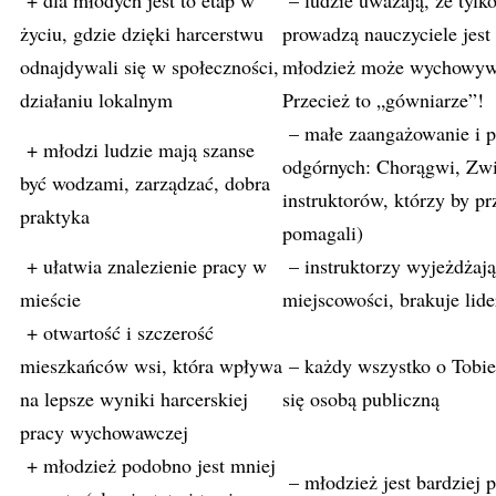
+ dla młodych jest to etap w
– ludzie uważają, ze tylko
życiu, gdzie dzięki harcerstwu
prowadzą nauczyciele jest 
odnajdywali się w społeczności,
młodzież może wychowywa
działaniu lokalnym
Przecież to „gówniarze”!
– małe zaangażowanie i 
+ młodzi ludzie mają szanse
odgórnych: Chorągwi, Zwi
być wodzami, zarządzać, dobra
instruktorów, którzy by pr
praktyka
pomagali)
+ ułatwia znalezienie pracy w
– instruktorzy wyjeżdżają
mieście
miejscowości, brakuje lid
+ otwartość i szczerość
mieszkańców wsi, która wpływa
– każdy wszystko o Tobie 
na lepsze wyniki harcerskiej
się osobą publiczną
pracy wychowawczej
+ młodzież podobno jest mniej
– młodzież jest bardziej 