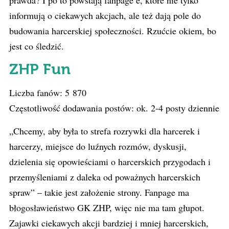
prawda? I po to powstają fanpage’e, które nie tylko
informują o ciekawych akcjach, ale też dają pole do
budowania harcerskiej społeczności. Rzućcie okiem, bo
jest co śledzić.
ZHP Fun
Liczba fanów: 5 870
Częstotliwość dodawania postów: ok. 2-4 posty dziennie
„Chcemy, aby była to strefa rozrywki dla harcerek i
harcerzy, miejsce do luźnych rozmów, dyskusji,
dzielenia się opowieściami o harcerskich przygodach i
przemyśleniami z daleka od poważnych harcerskich
spraw” – takie jest założenie strony. Fanpage ma
błogosławieństwo GK ZHP, więc nie ma tam głupot.
Zajawki ciekawych akcji bardziej i mniej harcerskich,