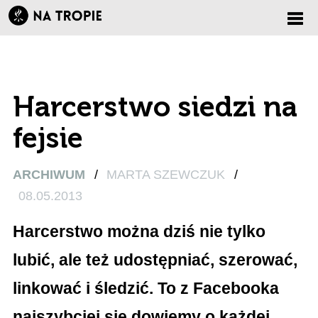
Zmi
nawi
Harcerstwo siedzi na
fejsie
ARCHIWUM
/
MARTA SZEWCZUK
/
08.05.2013
Harcerstwo można dziś nie tylko
lubić, ale też udostępniać, szerować,
linkować i śledzić. To z Facebooka
najszybciej się dowiemy o każdej