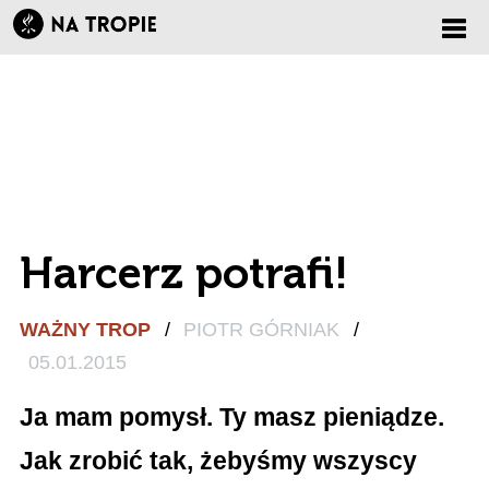
Zmi
nawi
Harcerz potrafi!
WAŻNY TROP
/
PIOTR GÓRNIAK
/
05.01.2015
Ja mam pomysł. Ty masz pieniądze.
Jak zrobić tak, żebyśmy wszyscy