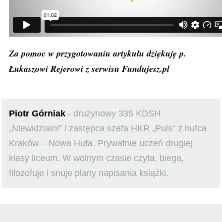
Za pomoc w przygotowaniu artykułu dziękuję p.
Łukaszowi Rejerowi z serwisu Fundujesz.pl
Piotr Górniak
- drużynowy 335 KDSH
„Niewidzialni” i zastępca szefa HKR „Puls” z hufca
Kraków – Nowa Huta. Prywatnie uczeń drugiej
klasy liceum. W wolnym czasie czyta, biega,
filozofuje i snuje plany napisania książki.