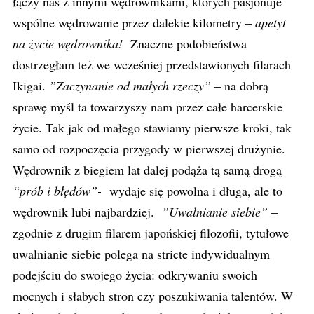
łączy nas z innymi wędrownikami, których pasjonuje
wspólne wędrowanie przez dalekie kilometry –
apetyt
na życie wędrownika!
Znaczne podobieństwa
dostrzegłam też we wcześniej przedstawionych filarach
Ikigai.
”Zaczynanie od małych rzeczy”
– na dobrą
sprawę myśl ta towarzyszy nam przez całe harcerskie
życie. Tak jak od małego stawiamy pierwsze kroki, tak
samo od rozpoczęcia przygody w pierwszej drużynie.
Wędrownik z biegiem lat dalej podąża tą samą drogą
“prób i błędów”-
wydaje się powolna i długa, ale to
wędrownik lubi najbardziej.
”Uwalnianie siebie”
–
zgodnie z drugim filarem japońskiej filozofii, tytułowe
uwalnianie siebie polega na stricte indywidualnym
podejściu do swojego życia: odkrywaniu swoich
mocnych i słabych stron czy poszukiwania talentów. W