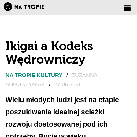
Zmi
nawi
Ikigai a Kodeks
Wędrowniczy
NA TROPIE KULTURY
/
ZUZANNA
AUGUSTYNIAK
/
27.06.2026
Wielu młodych ludzi jest na etapie
poszukiwania idealnej ścieżki
rozwoju dostosowanej pod ich
potrzeby. Bycie w wieku