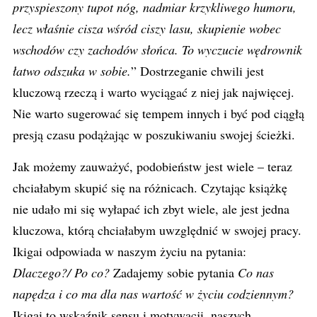
przyspieszony tupot nóg, nadmiar krzykliwego humoru,
lecz właśnie cisza wśród ciszy lasu, skupienie wobec
wschodów czy zachodów słońca. To wyczucie wędrownik
łatwo odszuka w sobie.
” Dostrzeganie chwili jest
kluczową rzeczą i warto wyciągać z niej jak najwięcej.
Nie warto sugerować się tempem innych i być pod ciągłą
presją czasu podążając w poszukiwaniu swojej ścieżki.
Jak możemy zauważyć, podobieństw jest wiele – teraz
chciałabym skupić się na różnicach. Czytając książkę
nie udało mi się wyłapać ich zbyt wiele, ale jest jedna
kluczowa, którą chciałabym uwzględnić w swojej pracy.
Ikigai odpowiada w naszym życiu na pytania:
Dlaczego?/ Po co?
Zadajemy sobie pytania
Co nas
napędza i co ma dla nas wartość w życiu codziennym?
Ikigai to wskaźnik sensu i motywacji, naszych