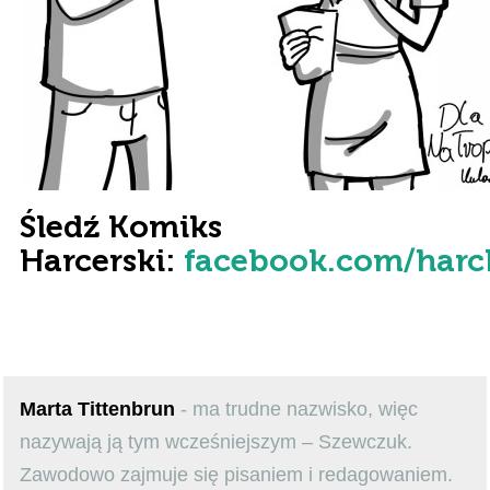
Śledź Komiks
Harcerski:
facebook.com/harc
Marta Tittenbrun
- ma trudne nazwisko, więc
nazywają ją tym wcześniejszym – Szewczuk.
Zawodowo zajmuje się pisaniem i redagowaniem.