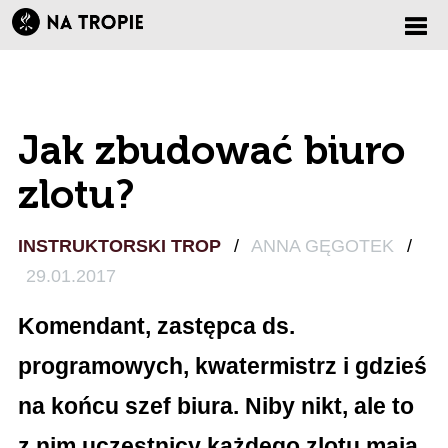
Zmi
nawi
Jak zbudować biuro
zlotu?
INSTRUKTORSKI TROP
/
ANNA GĘGOTEK
/
29.01.2017
Komendant, zastępca ds.
programowych, kwatermistrz i gdzieś
na końcu szef biura. Niby nikt, ale to
z nim uczestnicy każdego zlotu mają