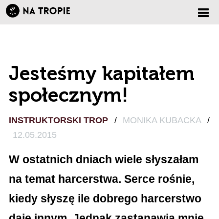
Zmi
nawi
Jesteśmy kapitałem
społecznym!
INSTRUKTORSKI TROP
/
MONIKA KUBACKA
/
12.05.2015
W ostatnich dniach wiele słyszałam
na temat harcerstwa. Serce rośnie,
kiedy słyszę ile dobrego harcerstwo
daje innym. Jednak zastanawia mnie,