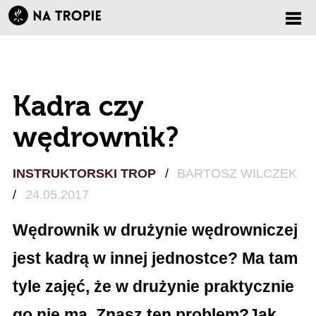
Zmi
nawi
Kadra czy
wędrownik?
INSTRUKTORSKI TROP
/
BARTOSZ WILCZEK
/
24.05.2017
Wędrownik w drużynie wędrowniczej
jest kadrą w innej jednostce? Ma tam
tyle zajęć, że w drużynie praktycznie
go nie ma. Znasz ten problem?Jak