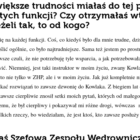
iększe trudności miałaś do tej 
 tych funkcji? Czy otrzymałaś w
żeli tak, to od kogo?
ię na każdej funkcji. Coś, co kiedyś było dla mnie trudne, dz
lić ogólnie, co było najtrudniejsze. Sama też jestem po prostu
sze czuli, że nie potrzebuję tyle wsparcia, a jak potrzebował
ć. Niemniej, jest taki instruktor w moim życiu, zwany Kowla
 to nie tylko w ZHP, ale i w moim życiu. Jak już kompletnie n
kać rozwiązań to zawsze dzwonię do Kowlaka. Z biegiem lat c
zawsze cierpliwie znosił setki moich pytań, których od małe
 temu, że był cierpliwy i pokazywał mi różne drogi, wówcza
kich rzeczy, bo wiedziałam, że jest ktoś, kto zawsze posłuży
łaś Szefową Zespołu Wędrownic