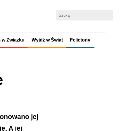
 w Związku
Wyjdź w Świat
Felietony
e
onowano jej
. A jej