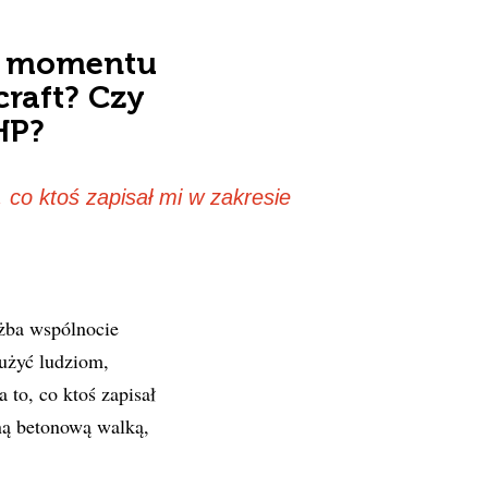
do momentu
raft? Czy
HP?
co ktoś zapisał mi w zakresie
żba wspólnocie
łużyć ludziom,
to, co ktoś zapisał
ną betonową walką,