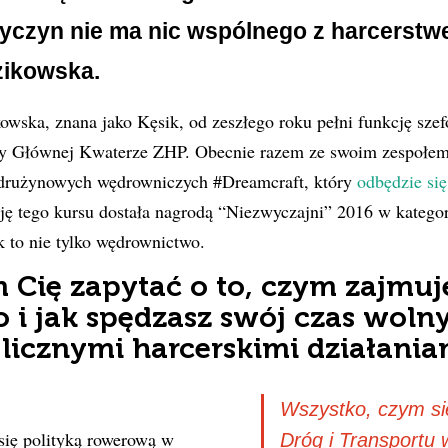
yczyn nie ma nic wspólnego z harcerstw
zikowska.
wska, znana jako Kęsik, od zeszłego roku pełni funkcję sze
y Głównej Kwaterze ZHP. Obecnie razem ze swoim zespołem
 drużynowych wędrowniczych #Dreamcraft, który
odbędzie si
ję tego kursu dostała nagrodą “Niezwyczajni” 2016 w kategor
k to nie tylko wędrownictwo.
 Cię zapytać o to, czym zajmuje
i jak spędzasz swój czas woln
licznymi harcerskimi działania
Wszystko, czym się
ię polityką rowerową w
Dróg i Transportu 