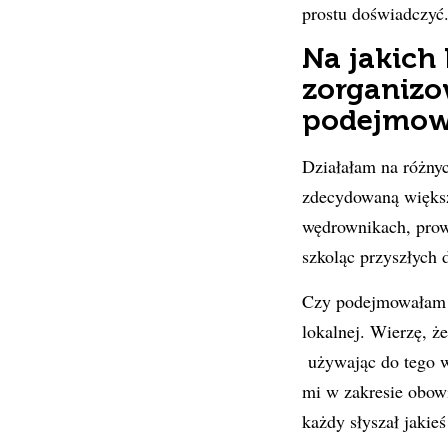
prostu doświadczyć
Na jakich
zorganizo
podejmowa
Działałam na różny
zdecydowaną większ
wędrownikach, prow
szkoląc przyszłych
Czy podejmowałam s
lokalnej. Wierzę, ż
używając do tego w
mi w zakresie obowi
każdy słyszał jakieś