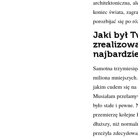
architektoniczna, a
koniec świata, zag
porozbijać się po ró
Jaki był 
zrealizowa
najbardzi
Samotna trzymiesięc
miliona mniejszych.
jakim cudem się na
Musiałam przełamyw
było stałe i pewne.
przemierzę kolejne 
dłuższy, niż normal
przeżyła zdecydowan