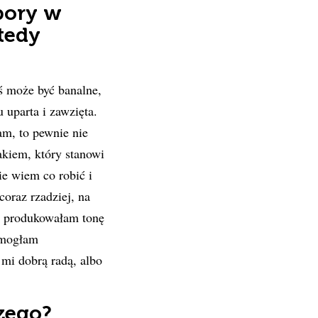
pory w
tedy
iś może być banalne,
 uparta i zawzięta.
am, to pewnie nie
kiem, który stanowi
ie wiem co robić i
oraz rzadziej, na
go produkowałam tonę
s mogłam
 mi dobrą radą, albo
zego?