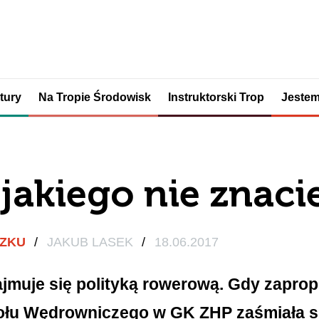
tury
Na Tropie Środowisk
Instruktorski Trop
Jestem
 jakiego nie znaci
ĄZKU
/
JAKUB LASEK
/
18.06.2017
muje się polityką rowerową. Gdy zaprop
ołu Wędrowniczego w GK ZHP zaśmiała się