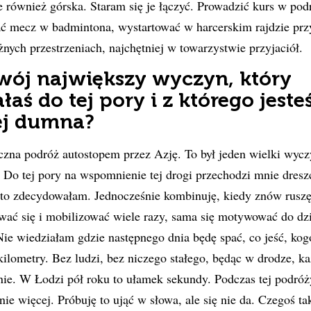
le również górska. Staram się je łączyć. Prowadzić kurs w pod
rać mecz w badmintona, wystartować w harcerskim rajdzie p
żnych przestrzeniach, najchętniej w towarzystwie przyjaciół.
Twój największy wyczyn, który
łaś do tej pory i z którego jeste
ej dumna?
zna podróż autostopem przez Azję. To był jeden wielki wycz
 Do tej pory na wspomnienie tej drogi przechodzi mnie dreszc
 to zdecydowałam. Jednocześnie kombinuję, kiedy znów ruszę
ać się i mobilizować wiele razy, sama się motywować do dzi
 Nie wiedziałam gdzie następnego dnia będę spać, co jeść, ko
kilometry. Bez ludzi, bez niczego stałego, będąc w drodze, ka
nie. W Łodzi pół roku to ułamek sekundy. Podczas tej podró
ie więcej. Próbuję to ująć w słowa, ale się nie da. Czegoś ta