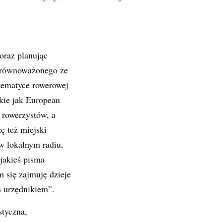
oraz planując
 zrównoważonego ze
tematyce rowerowej
kie jak European
 rowerzystów, a
 też miejski
w lokalnym radiu,
jakieś pisma
m się zajmuję dzieje
m urzędnikiem”.
styczna,