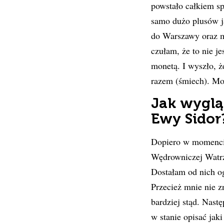
powstało całkiem s
samo dużo plusów ja
do Warszawy oraz mo
czułam, że to nie j
monetą. I wyszło, ż
razem (śmiech). Mo
Jak
wyglą
Ewy Sidor
Dopiero w momencie
Wędrowniczej Watrze
Dostałam od nich og
Przecież mnie nie zn
bardziej stąd. Nast
w stanie opisać jak