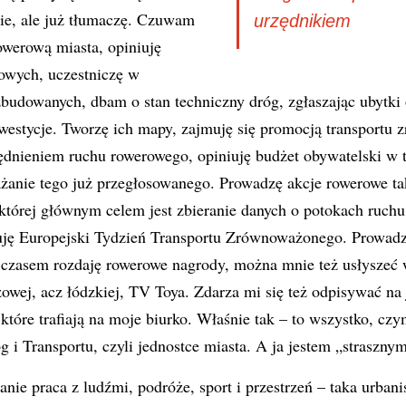
ie, ale już tłumaczę. Czuwam
urzędnikiem
rowerową miasta, opiniuję
owych, uczestniczę w
zbudowanych, dbam o stan techniczny dróg, zgłaszając ubytki 
westycje. Tworzę ich mapy, zajmuję się promocją transportu
dnieniem ruchu rowerowego, opiniuję budżet obywatelski w 
żanie tego już przegłosowanego. Prowadzę akcje rowerowe ta
której głównym celem jest zbieranie danych o potokach ruchu
uję Europejski Tydzień Transportu Zrównoważonego. Prowadzę
 czasem rozdaję rowerowe nagrody, można mnie też usłyszeć 
owej, acz łódzkiej, TV Toya. Zdarza mi się też odpisywać na 
które trafiają na moje biurko. Właśnie tak – to wszystko, czy
g i Transportu, czyli jednostce miasta. A ja jestem „straszny
nie praca z ludźmi, podróże, sport i przestrzeń – taka urbani