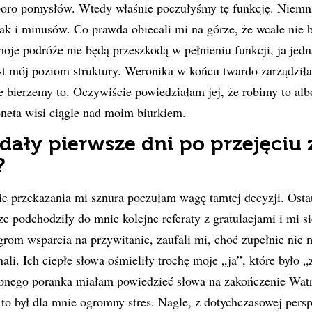
poro pomysłów. Wtedy właśnie poczułyśmy tę funkcję. Niemni
k i minusów. Co prawda obiecali mi na górze, że wcale nie b
je podróże nie będą przeszkodą w pełnieniu funkcji, ja jed
est mój poziom struktury. Weronika w końcu twardo zarządził
e bierzemy to. Oczywiście powiedziałam jej, że robimy to alb
neta wisi ciągle nad moim biurkiem.
dały pierwsze dni po przejęciu 
?
 przekazania mi sznura poczułam wagę tamtej decyzji. Ostat
 podchodziły do mnie kolejne referaty z gratulacjami i mi si
rom wsparcia na przywitanie, zaufali mi, choć zupełnie nie m
ali. Ich ciepłe słowa ośmieliły trochę moje „ja”, które było 
ępnego poranka miałam powiedzieć słowa na zakończenie Watr
i to był dla mnie ogromny stres. Nagle, z dotychczasowej pers