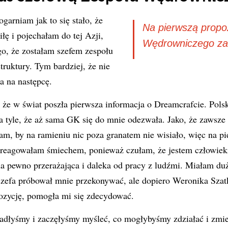
garniam jak to się stało, że
Na pierwszą propoz
łę i pojechałam do tej Azji,
Wędrowniczego z
go, że zostałam szefem zespołu
truktury. Tym bardziej, że nie
 na następcę.
, że w świat poszła pierwsza informacja o Dreamcrafcie. Pol
a tyle, że aż sama GK się do mnie odezwała. Jako, że zawsz
am, by na ramieniu nic poza granatem nie wisiało, więc na p
zareagowałam śmiechem, ponieważ czułam, że jestem człowiek
a pewno przerażająca i daleka od pracy z ludźmi. Miałam du
szefa próbował mnie przekonywać, ale dopiero Weronika Szat
ozycję, pomogła mi się zdecydować.
dłyśmy i zaczęłyśmy myśleć, co mogłybyśmy zdziałać i zmien