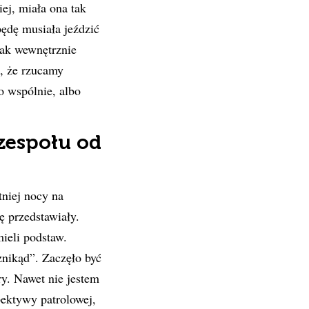
ej, miała ona tak
ędę musiała jeździć
nak wewnętrznie
a, że rzucamy
o wspólnie, albo
zespołu od
niej nocy na
ę przedstawiały.
ieli podstaw.
„znikąd”. Zaczęło być
y. Nawet nie jestem
pektywy patrolowej,