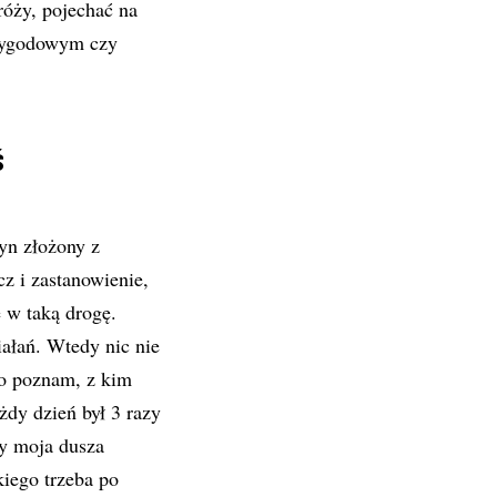
róży, pojechać na
rzygodowym czy
ś
yn złożony z
z i zastanowienie,
 w taką drogę.
ałań. Wtedy nic nie
go poznam, z kim
żdy dzień był 3 razy
ży moja dusza
kiego trzeba po