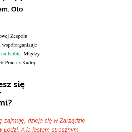
em. Oto
fowej Zespołu
 współorganizuje
ę na Kubie
. Między
ii Praca z Kadrą.
sz się
y
mi?
 zajmuję, dzieje się w Zarządzie
w Łodzi. A ja jestem strasznym