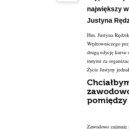
największy w
Justyna Ręd
Hm. Justyna Rędziko
Wędrowniczego prz
drugą edycję kursu
innymi za organizac
Życie Justyny jedna
Chciałbym
zawodowo 
pomiędzy 
Zawodowo zajmuję s