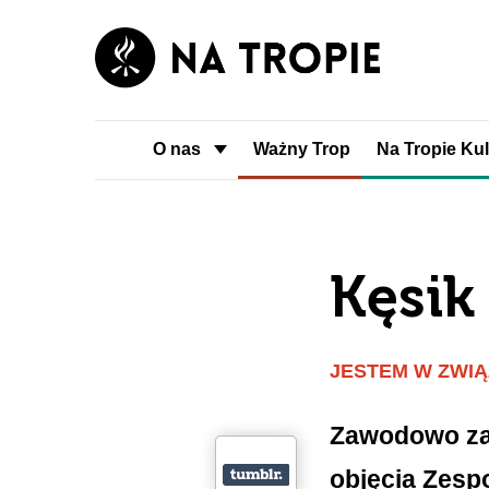
O nas
Ważny Trop
Na Tropie Kul
Kęsik
JESTEM W ZWI
Zawodowo zaj
objęcia Zesp