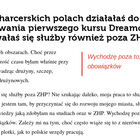
.
 harcerskich polach działałaś 
wania pierwszego kursu Dreamc
łaś się służby również poza Z
ch obszarach. Choć przez
Wychodzę poza to, 
ość czasu byłam właśnie przy
obowiązków
adząc drużyny, szczep,
 drużynowych.
ię służby poza ZHP? Nie szukając daleko, moja praca to słu
e jestem tam, by przyczyniać się do rozwoju mojego miasta, s
iedzy jaką zdobyłam na studiach oraz w ZHP. Wychodzę poza 
ązków. Zależy mi na tym, choć często wiąże się to z nierów
 plotki, jak to polskie urzędy pracują.