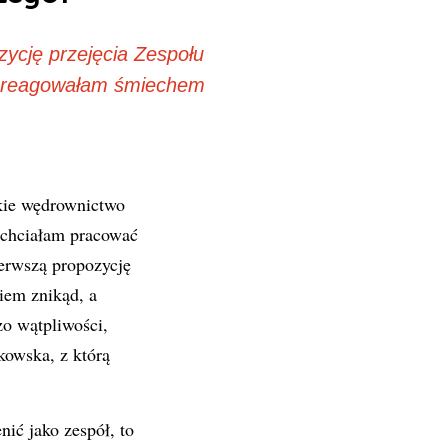
ycję przejęcia Zespołu
areagowałam śmiechem
skie wędrownictwo
e chciałam pracować
ierwszą propozycję
iem znikąd, a
żo wątpliwości,
kowska, z którą
ić jako zespół, to