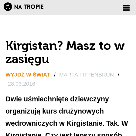
Zmi
nawi
Kirgistan? Masz to w
zasięgu
WYJDŹ W ŚWIAT
/
MARTA TITTENBRUN
/
28.03.2016
Dwie uśmiechnięte dziewczyny
organizują kurs drużynowych
wędrowniczych w Kirgistanie. Tak. W
Kirgistanie. Czy jest lepszy sposób