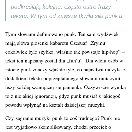
podkreślają kolejne, często ostre frazy
tekstu. W tym od zawsze tkwiła siła punk’u.
Tymi słowami definiowano punk. Ten sam wydźwięk
mają słowa piosenki kabaretu Czesuaf „Zrymuj
cokolwiek byle szybko, właśnie tak powstaje hip-hop” –
tekst ten napisany został dla „fun’u”. Dla wielu osób w
istocie punk znaczy właśnie tyle, co hałaśliwa muzyka z
dodatkiem tekstu poprzeplatanego słowami raniącymi
uszy każdej szanującej się panienki. Oczywiście wynika
to z niejakiej ignorancji, gdyż punk musiał z jakiegoś
powodu wpłynąć na kształt dzisiejszej muzyki.
Czy zagranie muzyki punk to coś trudnego? Punk nie
jest wyjatkowo skomplikowany, chodzi przecież o