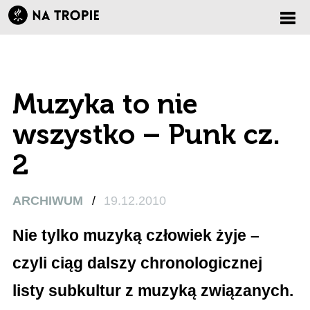
Zmi
nawi
Muzyka to nie
wszystko – Punk cz.
2
ARCHIWUM
/
19.12.2010
Nie tylko muzyką człowiek żyje –
czyli ciąg dalszy chronologicznej
listy subkultur z muzyką związanych.