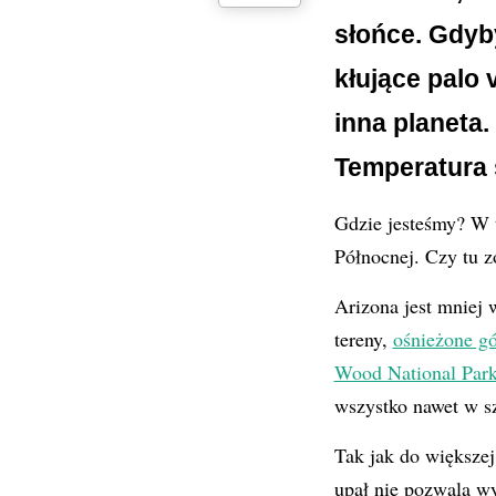
słońce. Gdyb
kłujące palo 
inna planeta.
Temperatura 
Gdzie jesteśmy? W 
Północnej. Czy tu z
Arizona jest mniej w
tereny,
ośnieżone gó
Wood National Par
wszystko nawet w sz
Tak jak do większej 
upał nie pozwala w