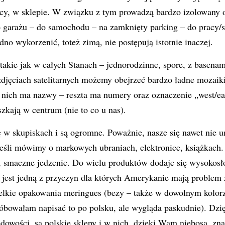
cy, w sklepie. W związku z tym prowadzą bardzo izolowany o
 garażu – do samochodu – na zamknięty parking – do pracy/s
no wykorzenić, toteż zimą, nie postępują istotnie inaczej.
takie jak w całych Stanach – jednorodzinne, spore, z basenam
djęciach satelitarnych możemy obejrzeć bardzo ładne mozaiki
 z nich ma nazwy – reszta ma numery oraz oznaczenie „west/ea
zkają w centrum (nie to co u nas).
ę w skupiskach i są ogromne. Poważnie, nasze się nawet nie u
Jeśli mówimy o markowych ubraniach, elektronice, książkach.
e, smaczne jedzenie. Do wielu produktów dodaje się wysokosł
 jest jedną z przyczyn dla których Amerykanie mają problem
ielkie opakowania meringues (bezy – także w dowolnym kolorze
róbowałam napisać to po polsku, ale wygląda paskudnie). Dzię
rodowości, są polskie sklepy i w nich, dzięki Wam niebosa, zn