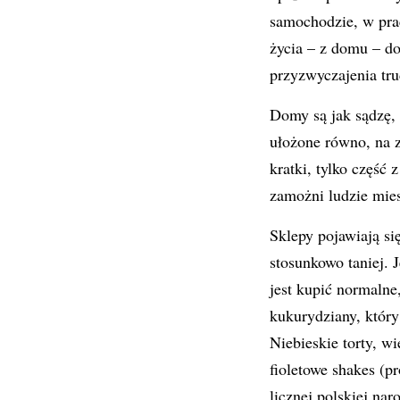
samochodzie, w pra
życia – z domu – do
przyzwyczajenia trud
Domy są jak sądzę, 
ułożone równo, na z
kratki, tylko część
zamożni ludzie mies
Sklepy pojawiają si
stosunkowo taniej. 
jest kupić normaln
kukurydziany, który
Niebieskie torty, w
fioletowe shakes (p
licznej polskiej na