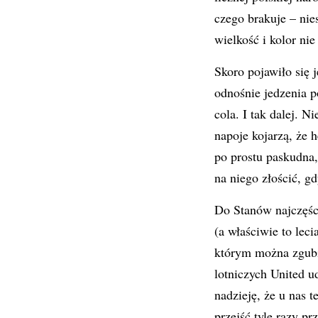
czego brakuje – nie
wielkość i kolor nie
Skoro pojawiło się 
odnośnie jedzenia p
cola. I tak dalej. 
napoje kojarzą, że 
po prostu paskudna,
na niego złościć, g
Do Stanów najczęśc
(a właściwie to leci
którym można zgubić
lotniczych United u
nadzieję, że u nas 
przejść tyle razy p