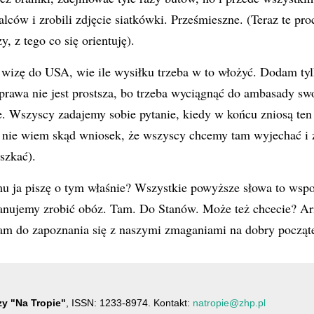
palców i zrobili zdjęcie siatkówki. Prześmieszne. (Teraz te pr
, z tego co się orientuję).
wizę do USA, wie ile wysiłku trzeba w to włożyć. Dodam tylko,
sprawa nie jest prostsza, bo trzeba wyciągnąć do ambasady sw
. Wszyscy zadajemy sobie pytanie, kiedy w końcu zniosą te
nie wiem skąd wniosek, że wszyscy chcemy tam wyjechać i z
szkać).
u ja piszę o tym właśnie? Wszystkie powyższe słowa to wspo
lanujemy zrobić obóz. Tam. Do Stanów. Może też chcecie? Ari
am do zapoznania się z naszymi zmaganiami na dobry począt
y "Na Tropie"
, ISSN: 1233-8974. Kontakt:
natropie@zhp.pl