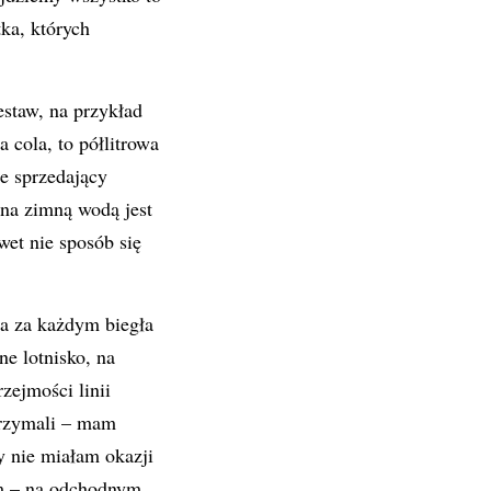
tka, których
estaw, na przykład
 cola, to półlitrowa
ie sprzedający
ana zimną wodą jest
wet nie sposób się
ga za każdym biegła
ne lotnisko, na
zejmości linii
atrzymali – mam
y nie miałam okazji
im – na odchodnym