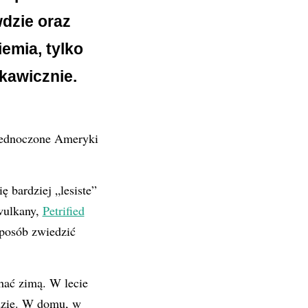
dzie oraz
iemia, tylko
skawicznie.
jednoczone Ameryki
ę bardziej „lesiste”
wulkany,
Petrified
sposób zwiedzić
chać zimą. W lecie
ędzie. W domu, w