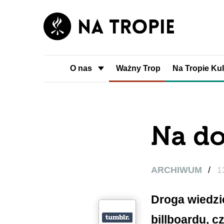
O nas
Ważny Trop
Na Tropie Kul
Na do
ARCHIWUM
/
1
Droga wiedzi
billboardu, c