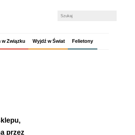
 w Związku
Wyjdź w Świat
Felietony
klepu,
na przez