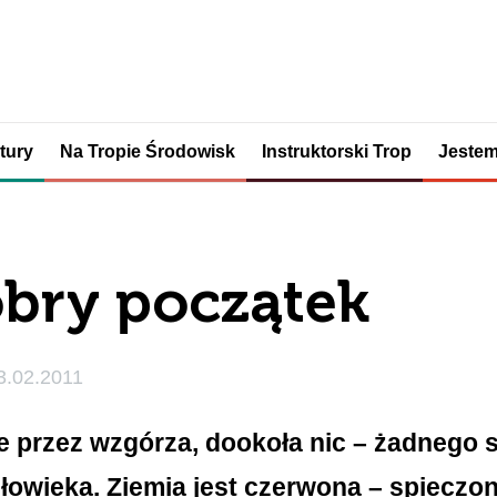
tury
Na Tropie Środowisk
Instruktorski Trop
Jestem
bry początek
3.02.2011
e przez wzgórza, dookoła nic – żadnego s
złowieka. Ziemia jest czerwona – spieczo