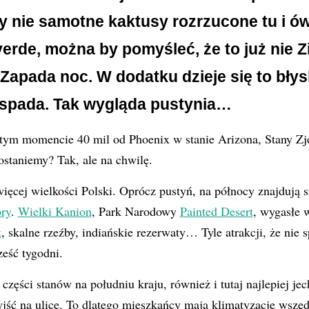
y nie samotne kaktusy rozrzucone tu i ów
verde, można by pomyśleć, że to już nie Z
 Zapada noc. W dodatku dzieje się to bły
spada. Tak wygląda pustynia…
tym momencie 40 mil od Phoenix w stanie Arizona, Stany Z
ostaniemy? Tak, ale na chwilę.
ięcej wielkości Polski. Oprócz pustyń, na północy znajdują si
ry
.
Wielki Kanion
, Park Narodowy
Painted Desert
, wygasłe 
k
, skalne rzeźby, indiańskie rezerwaty… Tyle atrakcji, że nie 
eść tygodni.
części stanów na południu kraju, również i tutaj najlepiej je
yjść na ulice. To dlatego mieszkańcy mają klimatyzację wsz