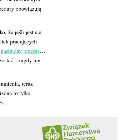
ocedury obowiązują
 że jeśli jest się
oich pracujących
n
paskudny przepis
…
ostać – nigdy nie
mnienia, teraz
zona to tylko
ek.