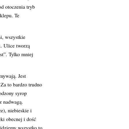
d otoczenia tryb
klepu. Te
i, wszystkie
. Ulice tworzą
st”. Tylko mniej
mywają. Jest
 Za to bardzo trudno
odzony syrop
 z nadwagą.
), niebieskie i
ki obecnej i dość
ajdziemy wszystko to