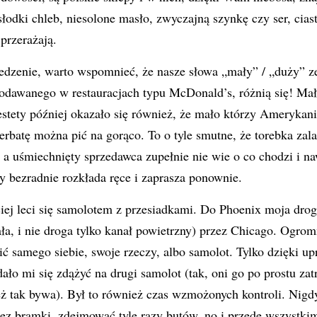
słodki chleb, niesolone masło, zwyczajną szynkę czy ser, cias
 przerażają.
jedzenie, warto wspomnieć, że nasze słowa „mały” / „duży” z
odawanego w restauracjach typu McDonald’s, różnią się! Mała
Niestety później okazało się również, że mało którzy Amerykan
herbatę można pić na gorąco. To o tyle smutne, że torebka zal
 a uśmiechnięty sprzedawca zupełnie nie wie o co chodzi i na
dy bezradnie rozkłada ręce i zaprasza ponownie.
iej leci się samolotem z przesiadkami. Do Phoenix moja dro
ała, i nie droga tylko kanał powietrzny) przez Chicago. Ogrom
 samego siebie, swoje rzeczy, albo samolot. Tylko dzięki upr
dało mi się zdążyć na drugi samolot (tak, oni go po prostu z
też tak bywa). Był to również czas wzmożonych kontroli. Nigd
rzez bramki, zdejmować tyle razy butów, no i przede wszystk