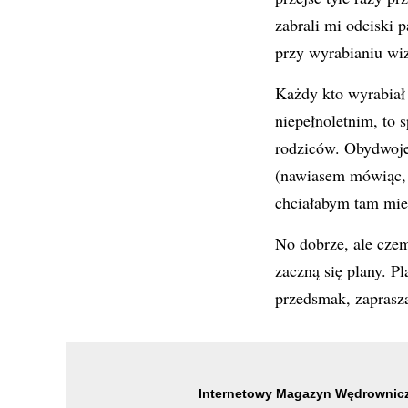
zabrali mi odciski 
przy wyrabianiu wizy
Każdy kto wyrabiał 
niepełnoletnim, to 
rodziców. Obydwoje
(nawiasem mówiąc, 
chciałabym tam mie
No dobrze, ale czem
zaczną się plany. P
przedsmak, zaprasz
Internetowy Magazyn Wędrownicz