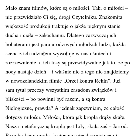
Mało znam filmów, które są o miłości. Tak, o miłości –
nie przewidziało Ci się, drogi Czytelniku. Znakomita
większość produkcji traktuje o jakże pięknym stanie
ducha i ciała – zakochaniu. Dlatego zazwyczaj ich
bohaterami jest para urodziwych młodych ludzi, każda
scena z ich udziałem wywołuje w nas uśmiech i
rozrzewnienie, a ich losy są przewidywalne jak to, że po
nocy nastaje dzień – i właśnie nic z tego nie znajdziemy
w nowozelandzkim filmie „Orzeł kontra Rekin”. Już
sam tytuł przeczy wszystkim zasadom związków i
bliskości – bo powinni być razem, a są kontra.
Nielogiczne, prawda? A jednak zapewniam, że całość
dotyczy miłości. Miłości, która jak kropla drąży skałę.
Naszą metaforyczną kroplą jest Lily, skałą zaś – Jarrod.
Poza brakiem urody, życiowym nieudacznictwem i