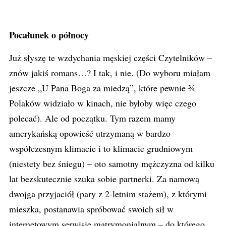
Pocałunek o północy
Już słyszę te wzdychania męskiej części Czytelników –
znów jakiś romans…? I tak, i nie. (Do wyboru miałam
jeszcze „U Pana Boga za miedzą”, które pewnie ¾
Polaków widziało w kinach, nie byłoby więc czego
polecać). Ale od początku. Tym razem mamy
amerykańską opowieść utrzymaną w bardzo
współczesnym klimacie i to klimacie grudniowym
(niestety bez śniegu) – oto samotny mężczyzna od kilku
lat bezskutecznie szuka sobie partnerki. Za namową
dwojga przyjaciół (pary z 2-letnim stażem), z którymi
mieszka, postanawia spróbować swoich sił w
internetowym serwisie matrymonialnym – do którego