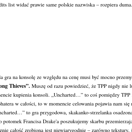
dits list widać prawie same polskie nazwiska – rozpiera duma
a gra na konsolę ze względu na cenę musi być mocno przemyś
ng Thieves”.
Muszę od razu powiedzieć, że TPP nigdy nie lu
encie kupienia konsoli. „Uncharted…” to coś pomiędzy TPP 
atera w całości, to w momencie celowania pojawia nam się n
ncharted…” to gra przygodowa, skakanko-strzelanka osadzona
ko potomek Francisa Drake'a poszukujemy skarbu przemierzają
znie całość zrobiona jest niewiarygodnie – zarówno tekstury, 