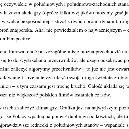
się oczywiście w południowych i południowo-zachodnich stan
w każdym akcie gry (oprócz kilku wyjątków) możemy grać jak
y w walce bezpośredniej – strzał z dwóch broni, dynamit, dru
 broń snajperska. Aha, nie powiedziałem o najważniejszym – c
son Perspective.
ocno liniowa, choć poszczególne misje można przechodzić na 
się to do wystrzelania przeciwników, ale czego oczekiwać p
żna zaliczyć algorytmy przeciwników – to już nie jest otwart
akiwanie i strzelanie zza ukryć (swoją drogą świetnie zrobi
unicji – z tym czasami jest trochę krucho. Całość układa się 
epszą niż większość polskich filmów ostatnich czasów.
 trzeba zaliczyć klimat gry. Grafika jest na najwyższym pozi
go, że Polacy wpadną na pomysł dubbingu po kosztach, ale tu
jprawdziwsze rednecki z południowych stanów – wspaniale si