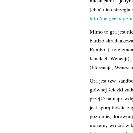
miesiącami – jedynk
(choć nie ustrzegła 
http://netgeeks.pl/i
Mimo to gra jest ni
bardzo skradankowa,
Rambo”), to element
kanałach Wenecji), 
(Florencja, Wenecja
Gra jest tzw. sandb
głównej ścieżki za
przejść na naprawd
jest sporą ilością 
poziomie, dorównuj
możemy wrócić w każ