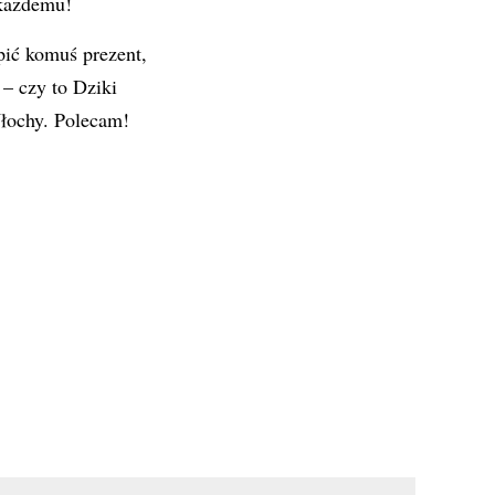
 każdemu!
pić komuś prezent,
 – czy to Dziki
Włochy. Polecam!