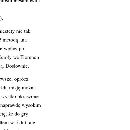
prostu niesamowita
).
estety nie tak
ść metodą „na
ie wpław po
cioły we Florencji
ną. Dosłownie.
erwsze, oprócz
ażdą misję można
szystko okraszone
na naprawdę wysokim
tę, że do gry
łem w 5 dni, ale