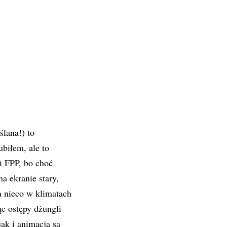
.
lana!) to
biłem, ale to
i FPP, bo choć
a ekranie stary,
 nieco w klimatach
c ostępy dżungli
jak i animacja są