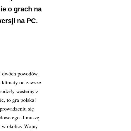
e o grach na
ersji na PC.
ej dwóch powodów.
e klimaty od zawsze
hodziły westerny z
, to gra polska!
prowadzeniu się
dowe ego. I muszę
t w okolicy Wojny