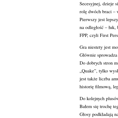
Secesyjnej, dzieje 
rolę dwóch braci – 
Pierwszy jest lepsz
na odległość – łuk,
FPP, czyli First Per
Gra niestety jest m
Głównie sprowadza 
Do dobrych stron mo
„Quake”, tylko wysk
jest także liczba am
historię filmową, l
Do kolejnych plusów
Bałem się trochę te
Głosy podkładają na