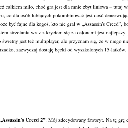
też całkiem miło, choć gra jest dla mnie zbyt liniowa – tutaj
u, co dla osób lubiących pokombinować jest dość denerwując
że być fajne dla kogoś, kto nie grał w „Assassin's Creed”, bo
tem strzelania wraz z kryciem się za osłonami jest najlepszy,
świetny jest też multiplayer, ale przyznam się, że w niego ni
rzadko, zazwyczaj dostaję bęcki od wyszkolonych 15-latków.
„Assassin's Creed 2”
. Mój zdecydowany faworyt. Na tę grę 