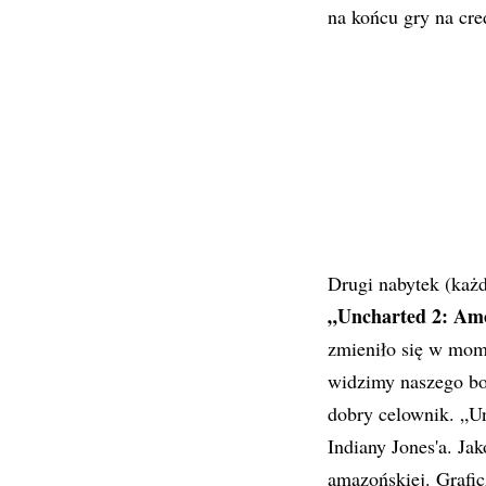
na końcu gry na cre
Drugi nabytek (każd
„Uncharted 2: Amo
zmieniło się w mom
widzimy naszego boh
dobry celownik. „U
Indiany Jones'a. Ja
amazońskiej. Grafic