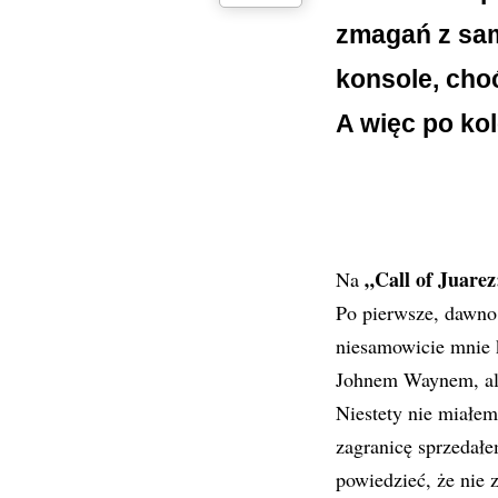
zmagań z sam
konsole, choć
A więc po kol
„Call of Juare
Na
Po pierwsze, dawno
niesamowicie mnie k
Johnem Waynem, ale
Niestety nie miałe
zagranicę sprzedał
powiedzieć, że nie 