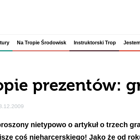
tury
Na Tropie Środowisk
Instruktorski Trop
Jestem
opie prezentów: g
8.12.2009
roszony nietypowo o artykuł o trzech gra
szę coś nieharcerskiego! Jako że od rok