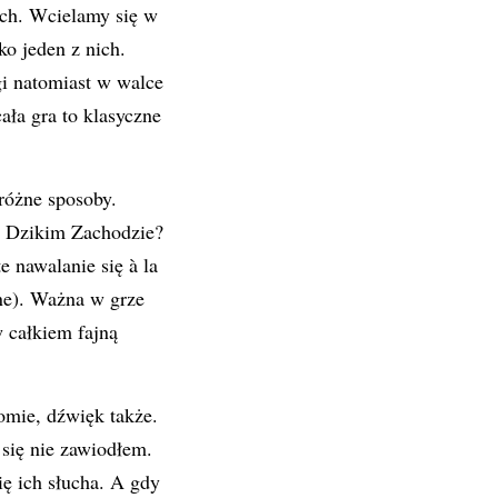
ach. Wcielamy się w
o jeden z nich.
gi natomiast w walce
ała gra to klasyczne
różne sposoby.
o Dzikim Zachodzie?
e nawalanie się à la
one). Ważna w grze
w całkiem fajną
omie, dźwięk także.
 się nie zawiodłem.
ę ich słucha. A gdy