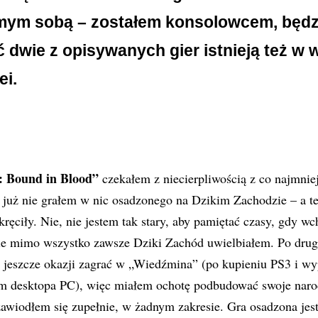
ym sobą – zostałem konsolowcem, będzi
 dwie z opisywanych gier istnieją też w w
ei.
z: Bound in Blood”
czekałem z niecierpliwością z co najmni
 już nie grałem w nic osadzonego na Dzikim Zachodzie – a t
ręciły. Nie, nie jestem tak stary, aby pamiętać czasy, gdy wc
 mimo wszystko zawsze Dziki Zachód uwielbiałem. Po drugie
m jeszcze okazji zagrać w „Wiedźmina” (po kupieniu PS3 i wy
em desktopa PC), więc miałem ochotę podbudować swoje naro
zawiodłem się zupełnie, w żadnym zakresie. Gra osadzona jes