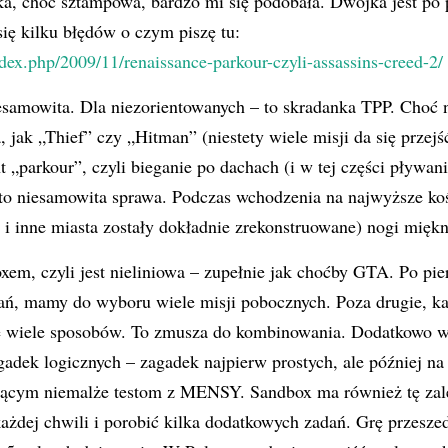
a, choć sztampowa, bardzo mi się podobała. Dwójka jest po 
się kilku błędów o czym piszę tu:
ndex.php/2009/11/renaissance-parkour-czyli-assassins-creed-2/
esamowita. Dla niezorientowanych – to skradanka TPP. Choć ni
 jak „Thief” czy „Hitman” (niestety wiele misji da się przej
 „parkour”, czyli bieganie po dachach (i w tej części pływan
to niesamowita sprawa. Podczas wchodzenia na najwyższe koś
 i inne miasta zostały dokładnie zrekonstruowane) nogi mięk
oxem, czyli jest nieliniowa – zupełnie jak choćby GTA. Po pi
dań, mamy do wyboru wiele misji pobocznych. Poza drugie, k
ę wiele sposobów. To zmusza do kombinowania. Dodatkowo w
zagadek logicznych – zagadek najpierw prostych, ale później 
ącym niemalże testom z MENSY. Sandbox ma również tę zale
dej chwili i porobić kilka dodatkowych zadań. Grę przeszed