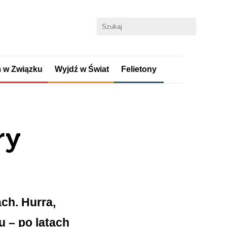
 w Związku
Wyjdź w Świat
Felietony
ry
ch. Hurra,
u – po latach