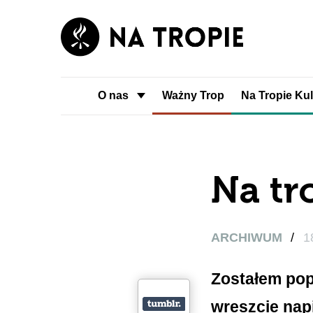
O nas
Ważny Trop
Na Tropie Kul
Na tr
ARCHIWUM
/
1
Zostałem pop
wreszcie napi