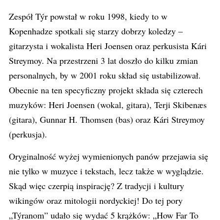
Zespół Týr powstał w roku 1998, kiedy to w
Kopenhadze spotkali się starzy dobrzy koledzy –
gitarzysta i wokalista Heri Joensen oraz perkusista Kári
Streymoy. Na przestrzeni 3 lat doszło do kilku zmian
personalnych, by w 2001 roku skład się ustabilizował.
Obecnie na ten specyficzny projekt składa się czterech
muzyków: Heri Joensen (wokal, gitara), Terji Skibenæs
(gitara), Gunnar H. Thomsen (bas) oraz Kári Streymoy
(perkusja).
Oryginalność wyżej wymienionych panów przejawia się
nie tylko w muzyce i tekstach, lecz także w wyglądzie.
Skąd więc czerpią inspirację? Z tradycji i kultury
wikingów oraz mitologii nordyckiej! Do tej pory
„Týranom” udało się wydać 5 krążków: „How Far To