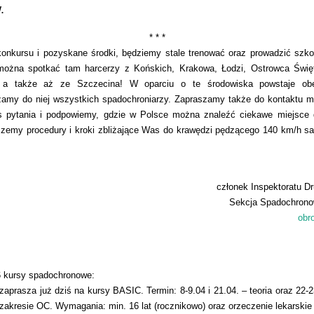
.
* * *
onkursu i pozyskane środki, będziemy stale trenować oraz prowadzić szk
 można spotkać tam harcerzy z Końskich, Krakowa, Łodzi, Ostrowca Świę
, a także aż ze Szczecina! W oparciu o te środowiska powstaje ob
amy do niej wszystkich spadochroniarzy. Zapraszamy także do kontaktu 
s pytania i podpowiemy, gdzie w Polsce można znaleźć ciekawe miejsce d
emy procedury i kroki zbliżające Was do krawędzi pędzącego 140 km/h sa
członek Inspektoratu 
Sekcja Spadochronow
obr
6 kursy spadochronowe:
zaprasza już dziś na kursy BASIC. Termin: 8-9.04 i 21.04. – teoria oraz 22-2
zakresie OC. Wymagania: min. 16 lat (rocznikowo) oraz orzeczenie lekarskie (