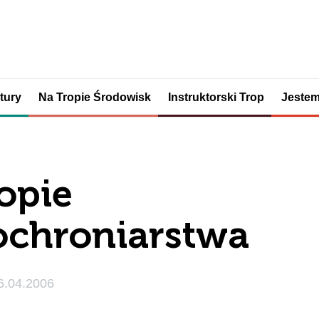
tury
Na Tropie Środowisk
Instruktorski Trop
Jestem
opie
chroniarstwa
6.04.2006