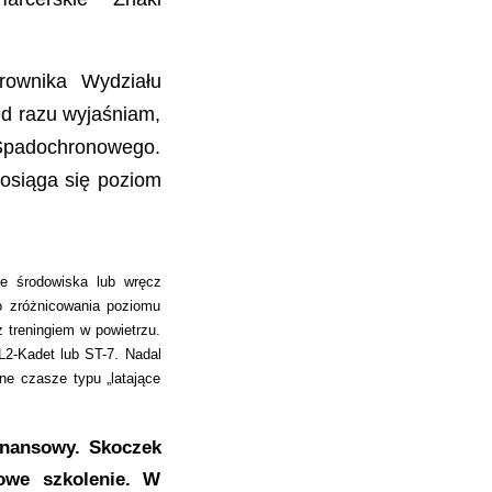
erownika Wydziału
d razu wyjaśniam,
 Spadochronowego.
 osiąga się poziom
e środowiska lub wręcz
o zróżnicowania poziomu
 treningiem w powietrzu.
L2-Kadet lub ST-7. Nadal
lne czasze typu „latające
inansowy. Skoczek
owe szkolenie. W