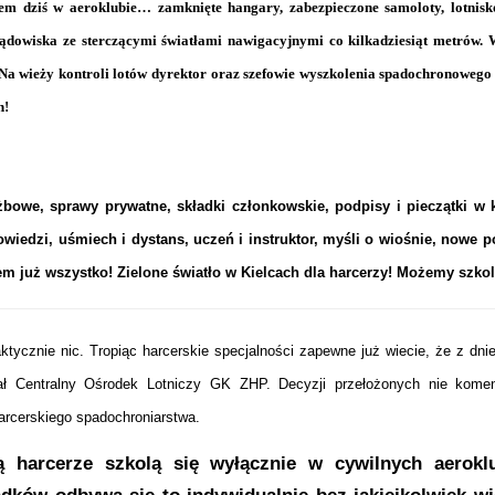
yłem dziś w aeroklubie… zamknięte hangary, zabezpieczone samoloty, lotnis
lądowiska ze sterczącymi światłami nawigacyjnymi co kilkadziesiąt metrów. 
. Na wieży kontroli lotów dyrektor oraz szefowie wyszkolenia spadochronowego
n!
owe, sprawy prywatne, składki członkowskie, podpisy i pieczątki w k
owiedzi, uśmiech i dystans, uczeń i instruktor, myśli o wiośnie, nowe 
 już wszystko! Zielone światło w Kielcach dla harcerzy! Możemy szkoli
tycznie nic. Tropiąc harcerskie specjalności zapewne już wiecie, że z dnie
ł Centralny Ośrodek Lotniczy GK ZHP. Decyzji przełożonych nie komen
rcerskiego spadochroniarstwa.
 harcerze szkolą się wyłącznie w cywilnych aerokl