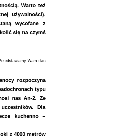
tnością. Warto też
nej używalności).
staną wycofane z
kolić się na czymś
6. Przedstawiamy Wam dwa
kanocy rozpoczyna
spadochronach typu
nosi nas An-2. Ze
uczestników. Dla
lecze kuchenno –
koki z 4000 metrów