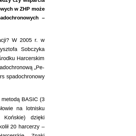
iedzy czy wsparcia
nowych w ZHP może
Spadochronowych –
acji? W 2005 r. w
ysztofa Sobczyka
środku Harcerskim
Spadochronową „Pe-
kurs spadochronowy
e metodą BASIC (3
owie na lotnisku
 Końskie) dzięki
lił 20 harcerzy –
arcerskie Znaki