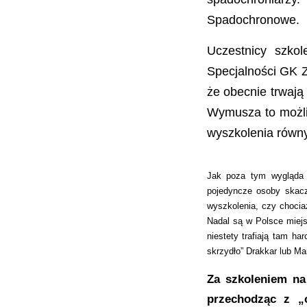
Spadochronowe.
Uczestnicy szkol
Specjalności GK 
że obecnie trwaj
Wymusza to możliw
wyszkolenia równ
Jak poza tym wygląda 
pojedyncze osoby skacz
wyszkolenia, czy chocia
Nadal są w Polsce miejs
niestety trafiają tam ha
skrzydło” Drakkar lub Ma
Za szkoleniem na
przechodząc z „