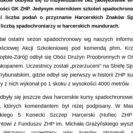
dków odbywa się to indywidualnie bez jakiejkolwiek w
ności GK ZHP. Jedynym miernikiem szkoleń spadochro
ji liczba podań o przyznanie Harcerskich Znaków 
liczbą spadochroniarzy w harcerskich mundurach.
ał ostatni sezon spadochronowy wg naszych inform
ościowej Akcji Szkoleniowej pod komendą phm. Krz
rzębie-Zdrój) odbył się Obóz Drużyn Proobronnych w O
opanem. Uczestnicy zostali „przerzuceni” na Strefę 
Trybunalskim, gdzie odbył się pierwszy w historii ZHP 
 z nich wykonał po 1 skoku z wysokości 4000 metrów.
dbyły się jeszcze dwa harcerskie kursy spadochronow
, których komendantem był niżej podpisany. W Masł
ckiego 5 Konecki Szczep Harcerski (Hufiec ZHP
ntowi z Funduszu ZHP im. Michała Grażyńskiego wyszko
y. Wszyscy uczestnicy w/w kursów otrzymali H