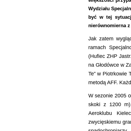
większości przypa
Wydziału Specjal
być w tej sytuac
nierównomierna z 
Jak zatem wygląd
ramach Specjaln
(Hufiec ZHP Jast
na Głodówce w Zak
Te” w Piotrkowie 
metodą AFF. Każdy
W sezonie 2005 o
skoki z 1200 m)
Aeroklubu Kiele
zwycięskiemu gra
spadochroniarz