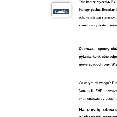
Jest koniec stycznia. B
białego puchu. Bezmiar 
schował się pas startowy
znowu zaczyna się… sezo
Odprawa… sprawy służb
pytania, konkretne odp
nowe spadochrony. Wiem
Co w tym dziwnego? Prak
Naczelnik ZHP rozwiąza
skomentować sytuację ha
Na chwilę obecną