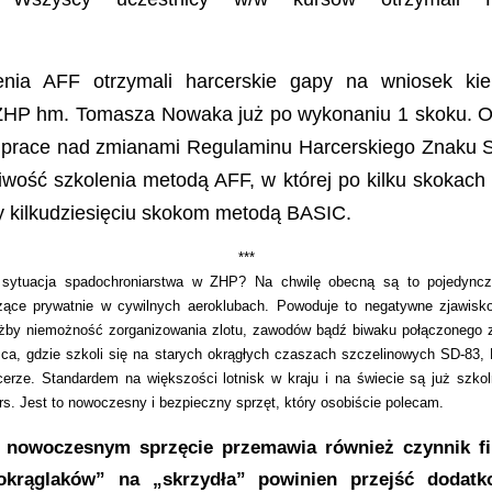
enia AFF otrzymali harcerskie gapy na wniosek ki
ZHP hm. Tomasza Nowaka już po wykonaniu 1 skoku. O
ą prace nad zmianami Regulaminu Harcerskiego Znaku
ość szkolenia metodą AFF, w której po kilku skokach
y kilkudziesięciu skokom metodą BASIC.
***
sytuacja spadochroniarstwa w ZHP? Na chwilę obecną są to pojedyncz
ące prywatnie w cywilnych aeroklubach. Powoduje to negatywne zjawisk
żby niemożność zorganizowania zlotu, zawodów bądź biwaku połączonego z
ca, gdzie szkoli się na starych okrągłych czaszach szczelinowych SD-83, 
rcerze. Standardem na większości lotnisk w kraju i na świecie są już szko
rs. Jest to nowoczesny i bezpieczny sprzęt, który osobiście polecam.
 nowoczesnym sprzęcie przemawia również czynnik f
okrąglaków” na „skrzydła” powinien przejść dodatk