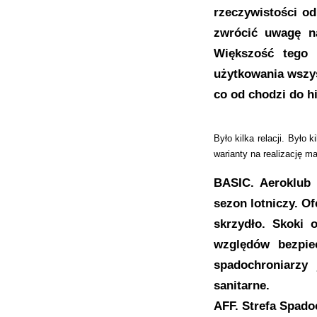
rzeczywistości od
zwrócić uwagę na
Większość tego 
użytkowania wszys
co od chodzi do hi
Było kilka relacji. Był
warianty na realizację m
BASIC. Aeroklub 
sezon lotniczy. O
skrzydło. Skoki 
względów bezpie
spadochroniarzy
sanitarne.
AFF. Strefa Spado