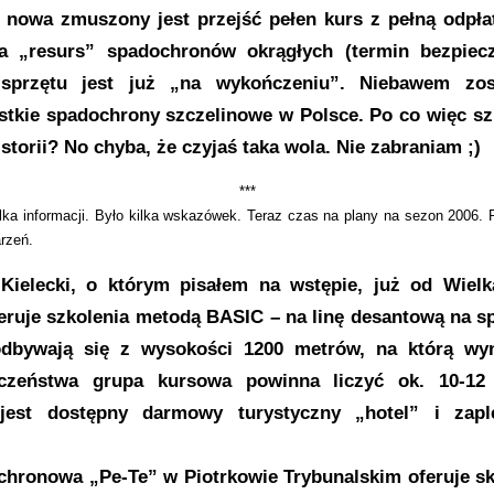
 nowa zmuszony jest przejść pełen kurs z pełną odpła
 „resurs” spadochronów okrągłych (termin bezpiecz
sprzętu jest już „na wykończeniu”. Niebawem zo
tkie spadochrony szczelinowe w Polsce. Po co więc sz
storii? No chyba, że czyjaś taka wola. Nie zabraniam ;)
***
o kilka informacji. Było kilka wskazówek. Teraz czas na plany na sezon 200
arzeń.
Kielecki, o którym pisałem na wstępie, już od Wiel
feruje szkolenia metodą BASIC – na linę desantową na 
odbywają się z wysokości 1200 metrów, na którą wy
czeństwa grupa kursowa powinna liczyć ok. 10-12 
 jest dostępny darmowy turystyczny „hotel” i zap
chronowa „Pe-Te” w Piotrkowie Trybunalskim oferuje s