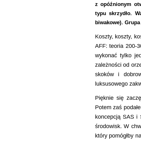
z opóźnionym otw
typu skrzydło. W
biwakowe). Grupa 
Koszty, koszty, k
AFF: teoria 200-3
wykonać tylko je
zależności od orz
skoków i dobrow
luksusowego zakw
Pięknie się zaczę
Potem zaś podałem
koncepcją SAS i 
środowisk. W chwil
który pomógłby na