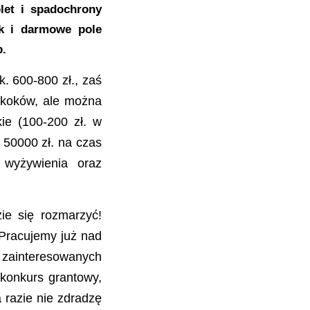
let i spadochrony
ik i darmowe pole
b.
. 600-800 zł., zaś
 skoków, ale można
ie (100-200 zł. w
 50000 zł. na czas
 wyżywienia oraz
zie się rozmarzyć!
 Pracujemy już nad
 zainteresowanych
y konkurs grantowy,
 razie nie zdradzę