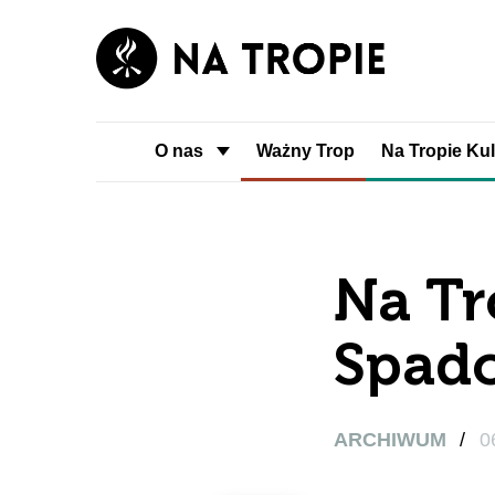
O nas
Ważny Trop
Na Tropie Kul
Na Tr
Spado
ARCHIWUM
/
0