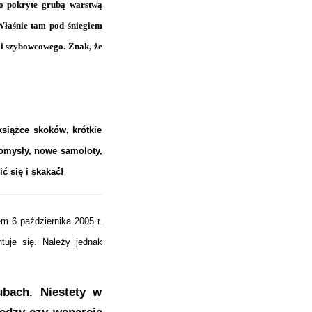
ko pokryte grubą warstwą
Właśnie tam pod śniegiem
 i szybowcowego. Znak, że
siążce skoków, krótkie
pomysły, nowe samoloty,
ć się i skakać!
m 6 października 2005 r.
tuje się. Należy jednak
ubach. Niestety w