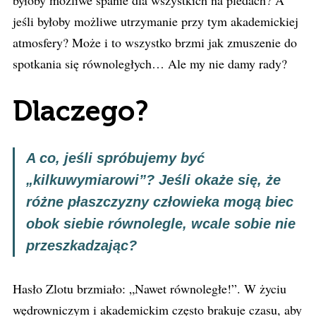
byłoby możliwe spanie dla wszystkich na pledach? A
jeśli byłoby możliwe utrzymanie przy tym akademickiej
atmosfery? Może i to wszystko brzmi jak zmuszenie do
spotkania się równoległych… Ale my nie damy rady?
Dlaczego?
A co, jeśli spróbujemy być
„kilkuwymiarowi”? Jeśli okaże się, że
różne płaszczyzny człowieka mogą biec
obok siebie równolegle, wcale sobie nie
przeszkadzając?
Hasło Zlotu brzmiało: „Nawet równoległe!”. W życiu
wędrowniczym i akademickim często brakuje czasu, aby