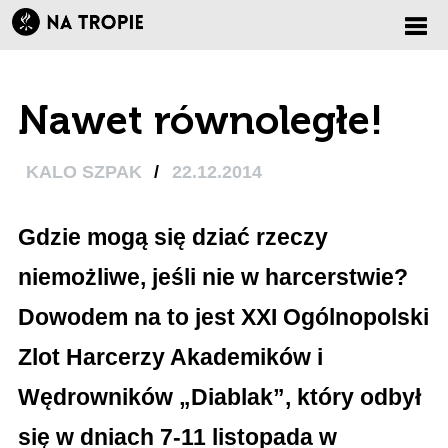
Zmi
Nawet równoległe!
nawi
KALO SZPAK
/
22.12.2014
Gdzie mogą się dziać rzeczy
niemożliwe, jeśli nie w harcerstwie?
Dowodem na to jest XXI Ogólnopolski
Zlot Harcerzy Akademików i
Wędrowników „Diablak”, który odbył
się w dniach 7-11 listopada w