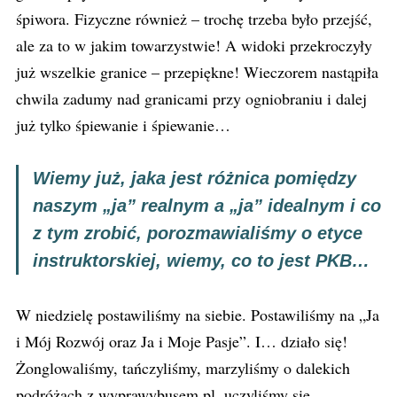
śpiwora. Fizyczne również – trochę trzeba było przejść,
ale za to w jakim towarzystwie! A widoki przekroczyły
już wszelkie granice – przepiękne! Wieczorem nastąpiła
chwila zadumy nad granicami przy ogniobraniu i dalej
już tylko śpiewanie i śpiewanie…
Wiemy już, jaka jest różnica pomiędzy
naszym „ja” realnym a „ja” idealnym i co
z tym zrobić, porozmawialiśmy o etyce
instruktorskiej, wiemy, co to jest PKB…
W niedzielę postawiliśmy na siebie. Postawiliśmy na „Ja
i Mój Rozwój oraz Ja i Moje Pasje”. I… działo się!
Żonglowaliśmy, tańczyliśmy, marzyliśmy o dalekich
podróżach z wyprawybusem.pl, uczyliśmy się