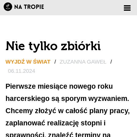
Zmi
nawi
Nie tylko zbiórki
WYJDŹ W ŚWIAT
/
ZUZANNA GAWEŁ
/
06.11.2024
Pierwsze miesiące nowego roku
harcerskiego są sporym wyzwaniem.
Chcemy złożyć w całość plany pracy,
zaplanować realizację stopni i
sprawności, znaleźć terminy na