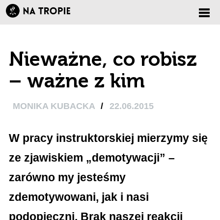
Zmi
Nieważne, co robisz
nawi
– ważne z kim
MONIKA KUBACKA
/
22.06.2015
W pracy instruktorskiej mierzymy się
ze zjawiskiem „demotywacji” –
zarówno my jesteśmy
zdemotywowani, jak i nasi
podopieczni. Brak naszej reakcji