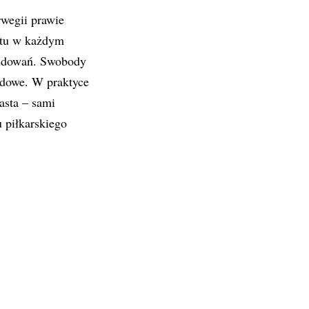
rwegii prawie
iotu w każdym
budowań. Swobody
rodowe. W praktyce
asta – sami
 piłkarskiego