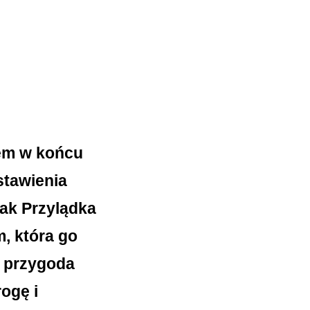
łem w końcu
tawienia
nak Przylądka
, która go
a przygoda
rogę i