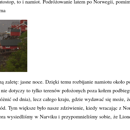
utostop, to i namiot. Podróżowanie latem po Norwegii, pomi
 ma
ną zaletę: jasne noce. Dzięki temu rozbijanie namiotu około p
 nie dotyczy to tylko terenów położonych poza kołem podbie
óżnić od dnia), lecz całego kraju, gdzie wydawać się może, 
ód. Tym większe było nasze zdziwienie, kiedy wracając z No
ora wysiedliśmy w Narviku i przypomnieliśmy sobie, że Lio