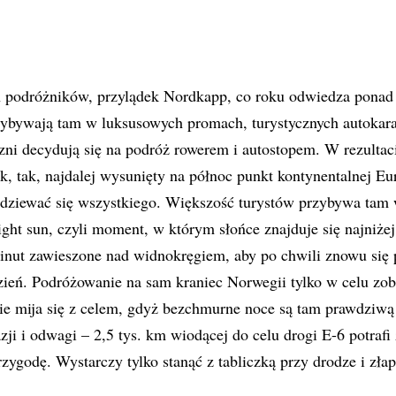
 podróżników, przylądek Nordkapp, co roku odwiedza ponad 2
rzybywają tam w luksusowych promach, turystycznych autokar
zni decydują się na podróż rowerem i autostopem. W rezultaci
, tak, najdalej wysunięty na północ punkt kontynentalnej Eu
dziewać się wszystkiego. Większość turystów przybywa tam 
ght sun, czyli moment, w którym słońce znajduje się najniże
minut zawieszone nad widnokręgiem, aby po chwili znowu się 
ień. Podróżowanie na sam kraniec Norwegii tylko w celu zob
ie mija się z celem, gdyż bezchmurne noce są tam prawdziwą 
zji i odwagi – 2,5 tys. km wiodącej do celu drogi E-6 potrafi
ygodę. Wystarczy tylko stanąć z tabliczką przy drodze i złap