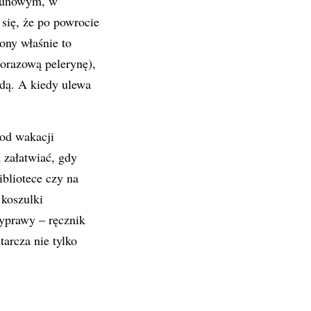
egunowym, w
 się, że po powrocie
ony właśnie to
orazową pelerynę),
odą. A kiedy ulewa
 od wakacji
 załatwiać, gdy
ibliotece czy na
 koszulki
wyprawy – ręcznik
tarcza nie tylko