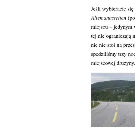
Jeśli wybieracie si
Allemannsretten
(po
miejscu – jedynym 
tej nie ograniczają
nic nie stoi na prz
spędziliśmy trzy no
miejscowej drużyny