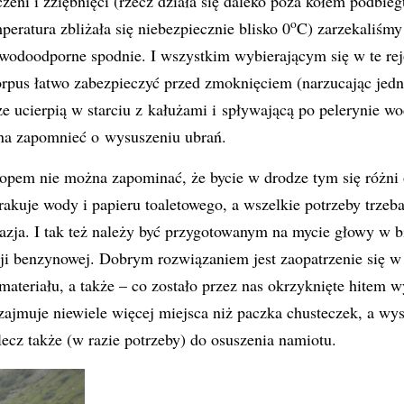
zeni i zziębnięci (rzecz działa się daleko poza kołem podbi
o
eratura zbliżała się niebezpiecznie blisko 0
C) zarzekaliśmy
odoodporne spodnie. I wszystkim wybierającym się w te rej
rpus łatwo zabezpieczyć przed zmoknięciem (narzucając jedn
ze ucierpią w starciu z kałużami i spływającą po pelerynie w
żna zapomnieć o wysuszeniu ubrań.
topem nie można zapominać, że bycie w drodze tym się różni
rakuje wody i papieru toaletowego, a wszelkie potrzeby trzeba
kazja. I tak też należy być przygotowanym na mycie głowy w b
cji benzynowej. Dobrym rozwiązaniem jest zaopatrzenie się w
ateriału, a także – co zostało przez nas okrzyknięte hitem 
 zajmuje niewiele więcej miejsca niż paczka chusteczek, a wys
lecz także (w razie potrzeby) do osuszenia namiotu.