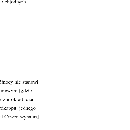
mo chłodnych
ółnocy nie stanowi
gunowym (gdzie
że zmrok od razu
rdkappu, jednego
nel Cowen wynalazł