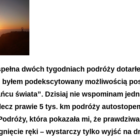
spełna dwóch tygodniach podróży dotar
 byłem podekscytowany możliwością pos
ańcu świata”. Dzisiaj nie wspominam jed
lecz prawie 5 tys. km podróży autostopem
 Podróży, która pokazała mi, że prawdziw
gnięcie ręki – wystarczy tylko wyjść na d