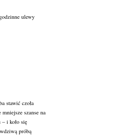
ugodzinne ulewy
ba stawić czoła
e mniejsze szanse na
– i koło się
rawdziwą próbą