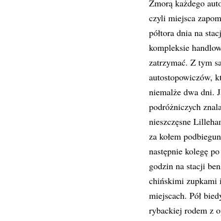
Zmorą każdego auto
czyli miejsca zapom
półtora dnia na sta
kompleksie handlow
zatrzymać. Z tym s
autostopowiczów, k
niemalże dwa dni. J
podróżniczych znala
nieszczęsne Lilleh
za kołem podbiegun
następnie kolegę po
godzin na stacji b
chińskimi zupkami 
miejscach. Pół bied
rybackiej rodem z o