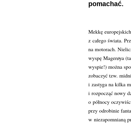
pomachać.
Mekkę europejskich
z całego świata. P
na motorach. Nielic
wyspę Magerøya (tak
wyspie!) można spo
zobaczyć tzw. midni
i zastyga na kilka 
i rozpocząć nowy dz
o północy oczywiśc
przy odrobinie fanta
w niezapomnianą prz