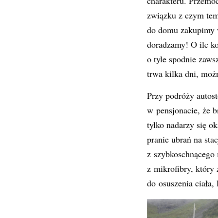
charakteru. Przemoc
związku z czym temp
do domu zakupimy w
doradzamy! O ile ko
o tyle spodnie zaws
trwa kilka dni, mo
Przy podróży autos
w pensjonacie, że b
tylko nadarzy się o
pranie ubrań na sta
z szybkoschnącego m
z mikrofibry, który
do osuszenia ciała, 