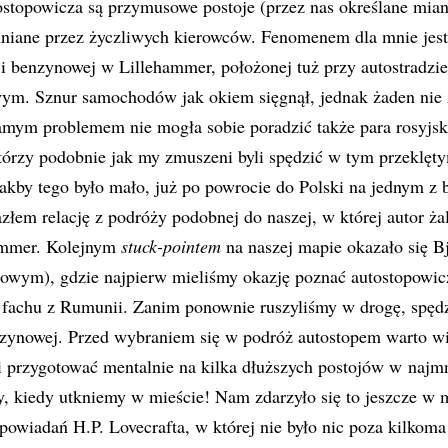
stopowicza są przymusowe postoje (przez nas określane mi
niane przez życzliwych kierowców. Fenomenem dla mnie jest,
cji benzynowej w Lillehammer, położonej tuż przy autostradzi
ym. Sznur samochodów jak okiem sięgnął, jednak żaden nie z
amym problemem nie mogła sobie poradzić także para rosyjsk
tórzy podobnie jak my zmuszeni byli spędzić w tym przeklęt
akby tego było mało, już po powrocie do Polski na jednym z
złem relację z podróży podobnej do naszej, w której autor żali
ammer. Kolejnym
stuck-pointem
na naszej mapie okazało się B
owym), gdzie najpierw mieliśmy okazję poznać autostopowic
 fachu z Rumunii. Zanim ponownie ruszyliśmy w drogę, spędz
enzynowej. Przed wybraniem się w podróż autostopem warto w
i przygotować mentalnie na kilka dłuższych postojów w najm
y, kiedy utkniemy w mieście! Nam zdarzyło się to jeszcze w 
powiadań H.P. Lovecrafta, w której nie było nic poza kilko