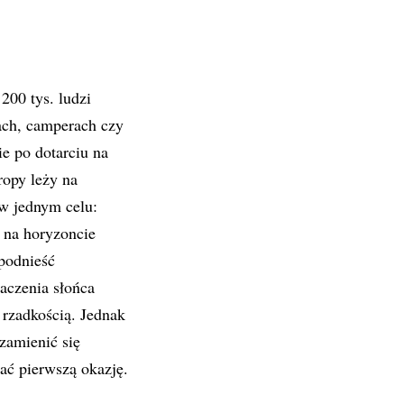
00 tys. ludzi
ach, camperach czy
e po dotarciu na
ropy leży na
w jednym celu:
j na horyzoncie
podnieść
aczenia słońca
rzadkością. Jednak
 zamienić się
ać pierwszą okazję.