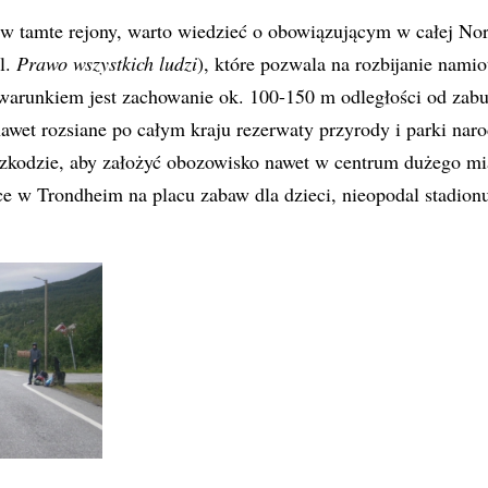
ę w tamte rejony, warto wiedzieć o obowiązującym w całej No
l.
Prawo wszystkich ludzi
), które pozwala na rozbijanie nam
warunkiem jest zachowanie ok. 100-150 m odległości od za
 nawet rozsiane po całym kraju rezerwaty przyrody i parki na
eszkodzie, aby założyć obozowisko nawet w centrum dużego mi
ce w Trondheim na placu zabaw dla dzieci, nieopodal stadionu
.