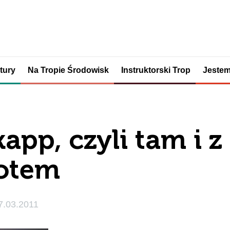
tury
Na Tropie Środowisk
Instruktorski Trop
Jestem
app, czyli tam i z
otem
7.03.2011