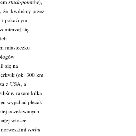
anem
stuck-pointów
),
 że tkwiliśmy przez
e i pokaźnym
amierzał się
ich
ym miasteczku
 blogów
ł się na
jerkvik (ok. 300 km
za z USA, a
iliśmy razem kilka
ięc wypchać plecak
niej oczekiwanych
małej wiosce
ma norweskimi
rorbu