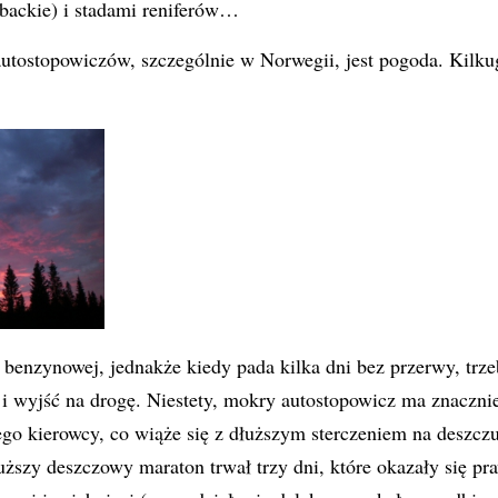
ybackie) i stadami reniferów…
utostopowiczów, szczególnie w Norwegii, jest pogoda. Kilk
i benzynowej, jednakże kiedy pada kilka dni bez przerwy, trze
 i wyjść na drogę. Niestety, mokry autostopowicz ma znaczni
ego kierowcy, co wiąże się z dłuższym sterczeniem na deszczu 
ższy deszczowy maraton trwał trzy dni, które okazały się p