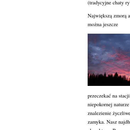
(tradycyjne chaty r
Największą zmorą a
można jeszcze
przeczekać na stacj
niepokornej naturze
znalezienie życzliw
zamyka. Nasz najdłu