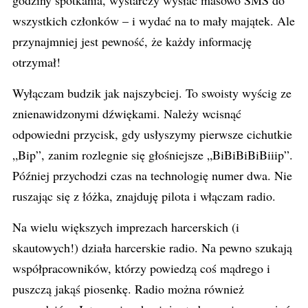
godziny spotkania, wystarczy wysłać masowo SMS do
wszystkich członków – i wydać na to mały majątek. Ale
przynajmniej jest pewność, że każdy informację
otrzymał!
Wyłączam budzik jak najszybciej. To swoisty wyścig ze
znienawidzonymi dźwiękami. Należy wcisnąć
odpowiedni przycisk, gdy usłyszymy pierwsze cichutkie
„Bip”, zanim rozlegnie się głośniejsze „BiBiBiBiBiiip”.
Później przychodzi czas na technologię numer dwa. Nie
ruszając się z łóżka, znajduję pilota i włączam radio.
Na wielu większych imprezach harcerskich (i
skautowych!) działa harcerskie radio. Na pewno szukają
współpracowników, którzy powiedzą coś mądrego i
puszczą jakąś piosenkę. Radio można również