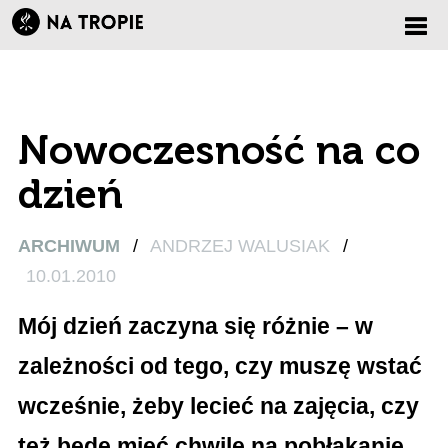
Zmi
nawi
Nowoczesność na co
dzień
ARCHIWUM
/
ANDRZEJ WALUSIAK
/
10.01.2010
Mój dzień zaczyna się różnie – w
zależności od tego, czy muszę wstać
wcześnie, żeby lecieć na zajęcia, czy
też będę mieć chwilę na pobłąkanie