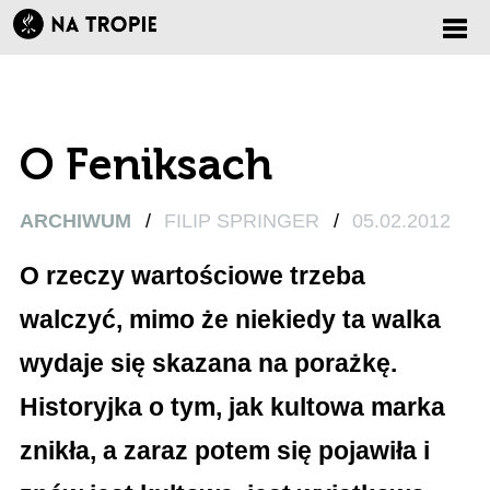
Zmi
nawi
O Feniksach
ARCHIWUM
/
FILIP SPRINGER
/
05.02.2012
O rzeczy wartościowe trzeba
walczyć, mimo że niekiedy ta walka
wydaje się skazana na porażkę.
Historyjka o tym, jak kultowa marka
znikła, a zaraz potem się pojawiła i