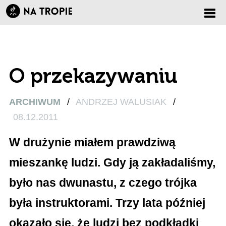
Zmi
nawi
O przekazywaniu
ARCHIWUM
/
ANDRZEJ WALUSIAK
/
08.12.2011
W drużynie miałem prawdziwą
mieszankę ludzi. Gdy ją zakładaliśmy,
było nas dwunastu, z czego trójka
była instruktorami. Trzy lata później
okazało się, że ludzi bez podkładki