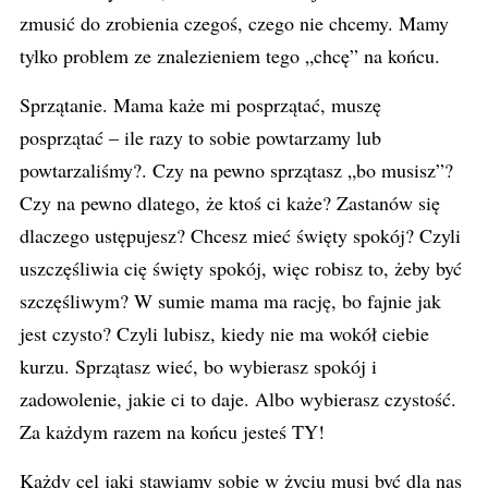
zmusić do zrobienia czegoś, czego nie chcemy. Mamy
tylko problem ze znalezieniem tego „chcę” na końcu.
Sprzątanie. Mama każe mi posprzątać, muszę
posprzątać – ile razy to sobie powtarzamy lub
powtarzaliśmy?. Czy na pewno sprzątasz „bo musisz”?
Czy na pewno dlatego, że ktoś ci każe? Zastanów się
dlaczego ustępujesz? Chcesz mieć święty spokój? Czyli
uszczęśliwia cię święty spokój, więc robisz to, żeby być
szczęśliwym? W sumie mama ma rację, bo fajnie jak
jest czysto? Czyli lubisz, kiedy nie ma wokół ciebie
kurzu. Sprzątasz wieć, bo wybierasz spokój i
zadowolenie, jakie ci to daje. Albo wybierasz czystość.
Za każdym razem na końcu jesteś TY!
Każdy cel jaki stawiamy sobie w życiu musi być dla nas