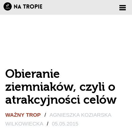
Zmi
nawi
Obieranie
ziemniaków, czyli o
atrakcyjności celów
WAŻNY TROP
/
AGNIESZKA KOZIARSKA
WILKOWIECKA
/
05.05.2015