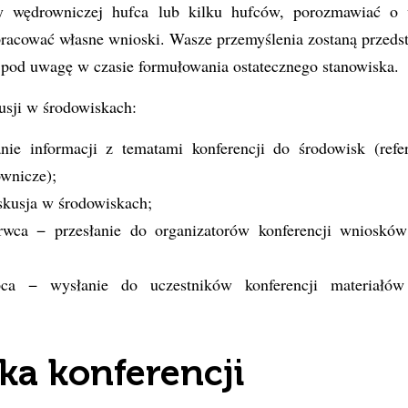
y wędrowniczej hufca lub kilku hufców, porozmawiać o 
acować własne wnioski. Wasze przemyślenia zostaną przeds
e pod uwagę w czasie formułowania ostatecznego stanowiska.
sji w środowiskach:
nie informacji z tematami konferencji do środowisk (refer
wnicze);
skusja w środowiskach;
rwca − przesłanie do organizatorów konferencji wniosk
ca − wysłanie do uczestników konferencji materiałów 
a konferencji