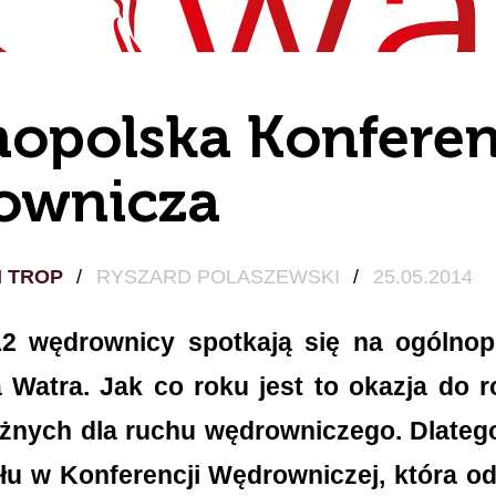
opolska Konferen
ownicza
I TROP
/
RYSZARD POLASZEWSKI
/
25.05.2014
2 wędrownicy spotkają się na ogólnop
Watra. Jak co roku jest to okazja do 
żnych dla ruchu wędrowniczego. Dlateg
łu w Konferencji Wędrowniczej, która o