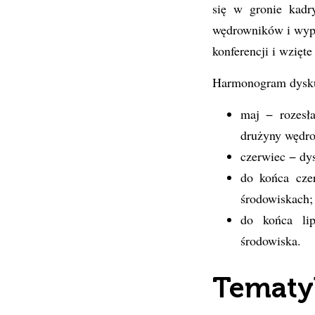
się w gronie kadr
wędrowników i wypr
konferencji i wzięt
Harmonogram dysku
maj − rozesła
drużyny wędro
czerwiec − dy
do końca cze
środowiskach;
do końca lip
środowiska.
Tematyk