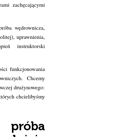
rami zachęcającymi
próba wędrownicza,
litej), uprawnienia,
ień instruktorski
ści funkcjonowania
owniczych. Chcemy
awczej drużynowego:
których chcielibyśmy
i próba