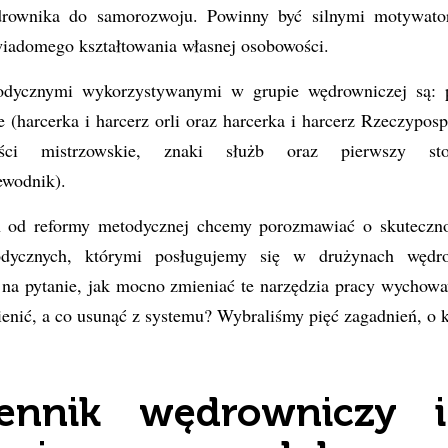
rownika do samorozwoju. Powinny być silnymi motywato
adomego kształtowania własnej osobowości.
odycznymi wykorzystywanymi w grupie wędrowniczej są: 
 (harcerka i harcerz orli oraz harcerka i harcerz Rzeczypospo
ści mistrzowskie, znaki służb oraz pierwszy stop
ewodnik).
h od reformy metodycznej chcemy porozmawiać o skuteczno
odycznych, którymi posługujemy się w drużynach wędr
 na pytanie, jak mocno zmieniać te narzędzia pracy wychow
enić, a co usunąć z systemu? Wybraliśmy pięć zagadnień, o 
ennik wędrowniczy 