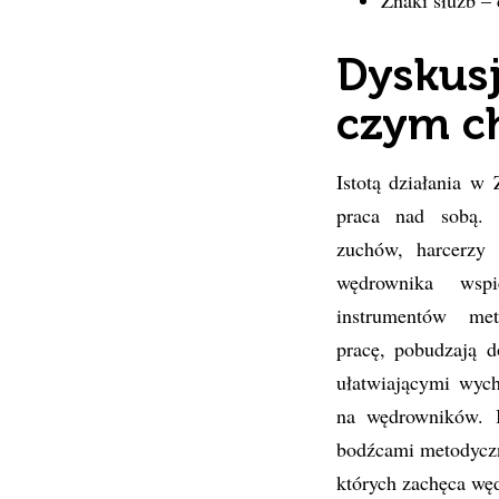
Znaki służb – 
Dyskus
czym c
Istotą działania w
praca nad sobą.
zuchów, harcerzy 
wędrownika wspi
instrumentów met
pracę, pobudzają 
ułatwiającymi wyc
na wędrowników. 
bodźcami metodyczn
których zachęca wę