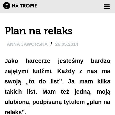
Zmi
Plan na relaks
nawi
ANNA JAWORSKA
/
26.05.2014
Jako harcerze jesteśmy bardzo
zajętymi ludźmi. Każdy z nas ma
swoją „to do list”. Ja mam kilka
takich list. Mam też jedną, moją
ulubioną, podpisaną tytułem „plan na
relaks”.